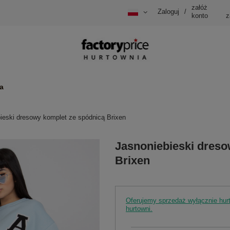
załóż
Zaloguj
/
konto
z
a
ieski dresowy komplet ze spódnicą Brixen
Jasnoniebieski dreso
Brixen
Oferujemy sprzedaż wyłącznie hu
hurtowni.