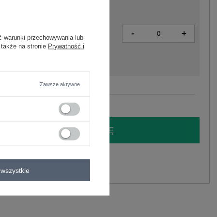
-
+
2016103137299
ć warunki przechowywania lub
 także na stronie
Prywatność i
Zawsze aktywne
Zobacz wszystkie kolory (+1)
LOGUJ SIĘ I ZOBACZ CENĘ
y.
Zadaj pytanie
wszystkie