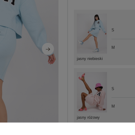
S
M
jasny niebieski
S
M
jasny różowy