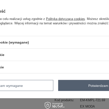
ość
M
w celu realizacji usług zgodnie z
Polityką dotyczącą cookies
. Możesz określi
eglądarce. Więcej informacji na temat warunków i prywatności można znaleźć
zielony
cookie (wymagane)
kie
ZA
kie
Masz pytanie? Chętnie pomożem
Zadzwoń
+48 601 547 740
dzam wymagane
Potwierdzam 
Kod produktu
EM-KMPL-721.69
Marka
EX MODA