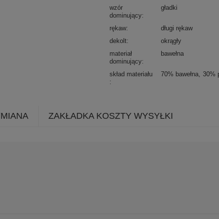
wzór
gładki
dominujący
rękaw
długi rękaw
dekolt
okrągły
materiał
bawełna
dominujący
skład materiału
70% bawełna
30% p
YMIANA
ZAKŁADKA KOSZTY WYSYŁKI