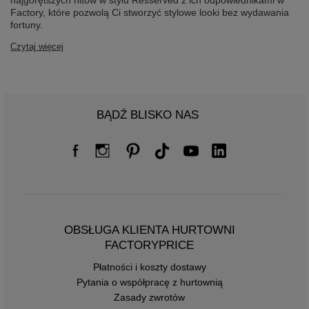
najgorętszych hitów w stylu Resserved z ich odpowiednikami w
Factory, które pozwolą Ci stworzyć stylowe looki bez wydawania
fortuny.
Czytaj więcej
BĄDŹ BLISKO NAS
OBSŁUGA KLIENTA HURTOWNI
FACTORYPRICE
Płatności i koszty dostawy
Pytania o współpracę z hurtownią
Zasady zwrotów