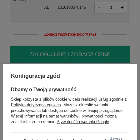
-
+
XL
2016103578146
Zobacz wszystkie kolory (+2)
ZALOGUJ SIĘ I ZOBACZ CENĘ
Masz pytanie? Chętnie pomożemy.
Konfiguracja zgód
Zadzwoń
+48 601 547 740
Zadaj pytanie
Dbamy o Twoją prywatność
skład materiału : 100% poliester
Sklep korzysta z plików cookie w celu realizacji usług zgodnie z
sposób prania : pranie w pralce w 30°C
Polityką dotyczącą cookies
. Możesz określić warunki
przechowywania lub dostępu do cookie w Twojej przeglądarce.
Kod produktu
SK-KR-HH-2406.42P
Więcej informacji na temat warunków i prywatności można
znaleźć także na stronie
Prywatność i warunki Google
.
Marka
SKORP
typ produktu
kurtka puchowa
styl
casual
Zawsze