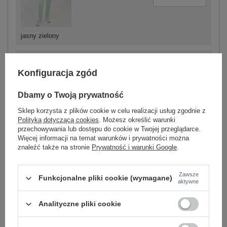
jasny zielony
Konfiguracja zgód
-
+
One size
5906694102172
Dbamy o Twoją prywatność
Sklep korzysta z plików cookie w celu realizacji usług zgodnie z
Polityką dotyczącą cookies
. Możesz określić warunki
przechowywania lub dostępu do cookie w Twojej przeglądarce.
beżowy
Więcej informacji na temat warunków i prywatności można
znaleźć także na stronie
Prywatność i warunki Google
.
Zobacz wszystkie kolory (+6)
Zawsze
Funkcjonalne pliki cookie (wymagane)
aktywne
ZALOGUJ SIĘ I ZOBACZ CENĘ
Analityczne pliki cookie
Masz pytanie? Chętnie pomożemy.