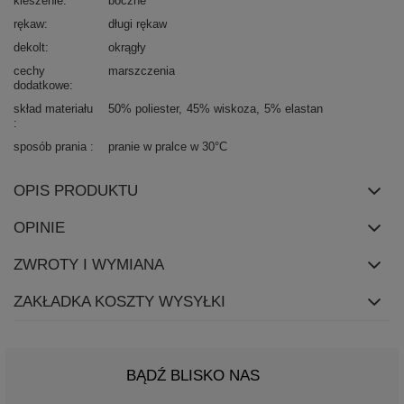
kieszenie
boczne
rękaw
długi rękaw
dekolt
okrągły
cechy
marszczenia
dodatkowe
skład materiału
50% poliester
45% wiskoza
5% elastan
sposób prania
pranie w pralce w 30°C
OPIS PRODUKTU
OPINIE
ZWROTY I WYMIANA
ZAKŁADKA KOSZTY WYSYŁKI
BĄDŹ BLISKO NAS