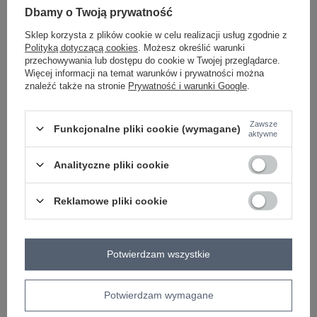
Dbamy o Twoją prywatność
ZALOGUJ SIĘ I ZOBACZ CENĘ
Sklep korzysta z plików cookie w celu realizacji usług zgodnie z
Polityką dotyczącą cookies
. Możesz określić warunki
przechowywania lub dostępu do cookie w Twojej przeglądarce.
Więcej informacji na temat warunków i prywatności można
Masz pytanie? Chętnie pomożemy.
znaleźć także na stronie
Prywatność i warunki Google
.
Zadzwoń
+48 601 547 740
Zadaj pytanie
Zawsze
Czarne spodnie z materiału Grace
Funkcjonalne pliki cookie (wymagane)
aktywne
skład materiału: 86% bawełna, 14% elastan
sposób prania: pranie w pralce w 30°C
Analityczne pliki cookie
Kod produktu
FE-SP-5704.69P
Reklamowe pliki cookie
Marka
FAME
wzór
gładki
dominujący
wysokość w
wysoki
Potwierdzam wszystkie
pasie
długość
długa
nogawki
Potwierdzam wymagane
zapięcie
suwak