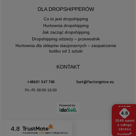
DLA DROPSHIPPERÓW
Co to jest dropshipping
Hurtownia dropshipping
Jak zacząć dropshipping
Dropshipping odzieży – przewodnik
Hurtownia dla sklepów stacjonarnych – zaopatrzenie
butiku od 1 sztuki
KONTAKT
+48601 547 740
hurt@factoryprice.eu
Pn.-Pt. 08:00-16:00
4.8
2545
opinii
z całego
4.8
okresu
Na podstawie
2545
opinii
z całego okresu