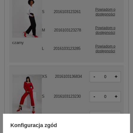
Powiadom o
S
2016103123261
dostępności
Powiadom o
M
2016103123278
dostępności
czarny
Powiadom o
L
2016103123285
dostępności
-
+
XS
2016103136834
-
+
S
2016103123230
-
+
M
2016103123247
czerwony
Konfiguracja zgód