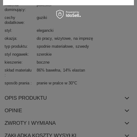
materiał
poliester
dominujący
cechy
guziki
dodatkowe
styl
elegancki
okazja
do pracy
wizytowe
na imprezę
typ produktu
spodnie materiałowe
szwedy
styl nogawek
szerokie
kieszenie
boczne
skład materiału
86% bawełna
14% elastan
sposób prania
pranie w pralce w 30°C
OPIS PRODUKTU
OPINIE
ZWROTY I WYMIANA
ZAKŁADKA KOSZTY WYSYŁKI