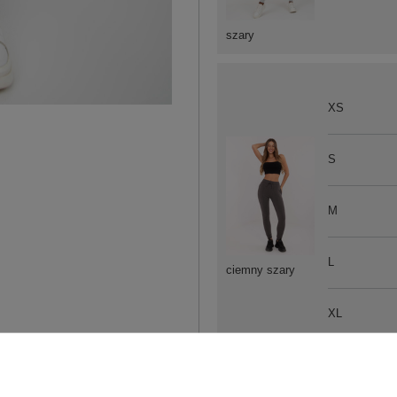
szary
XS
S
M
L
ciemny szary
XL