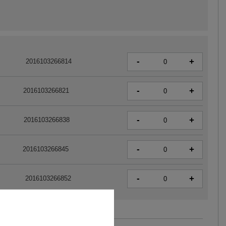
-
+
2016103266814
-
+
2016103266821
-
+
2016103266838
-
+
2016103266845
-
+
2016103266852
Zobacz wszystkie kolory (+3)