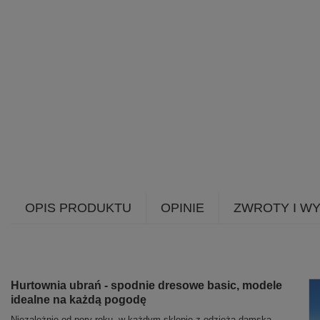
OPIS PRODUKTU
OPINIE
ZWROTY I W
Hurtownia ubrań - spodnie dresowe basic, modele
idealne na każdą pogodę
Niezależnie od pory roku, w każdym sklepie z odzieżą damską