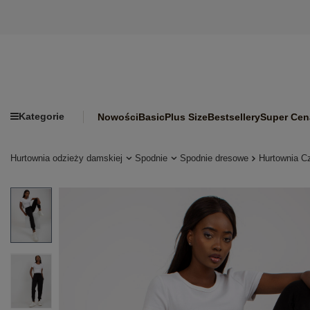
Kategorie
Nowości
Basic
Plus Size
Bestsellery
Super Cen
Hurtownia odzieży damskiej
Spodnie
Spodnie dresowe
Hurtownia C