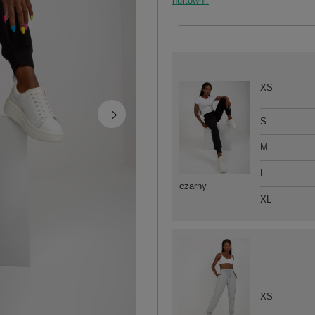
hurtowni.
XS
S
M
L
czarny
XL
XS