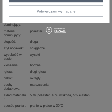
typ produktu
bluza+spodnie
styl
casual
Potwierdzam wymagane
okazja
codzienne
do pracy
wzór
gładki
dominujący
materiał
poliester
dominujący
długość
długa
styl nogawek
ściągacze
wysokość w
wysoki
pasie
kieszenie
boczne
rękaw
długi rękaw
dekolt
okrągły
cechy
marszczenia
dodatkowe
skład materiału
50% poliester
45% wiskoza
5% elastan
sposób prania
pranie w pralce w 30°C