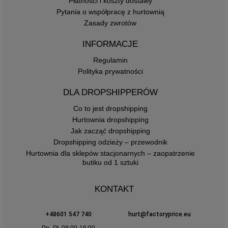
Płatności i koszty dostawy
Pytania o współpracę z hurtownią
Zasady zwrotów
INFORMACJE
Regulamin
Polityka prywatności
DLA DROPSHIPPERÓW
Co to jest dropshipping
Hurtownia dropshipping
Jak zacząć dropshipping
Dropshipping odzieży – przewodnik
Hurtownia dla sklepów stacjonarnych – zaopatrzenie
butiku od 1 sztuki
KONTAKT
+48601 547 740
hurt@factoryprice.eu
Pn.-Pt. 08:00-16:00