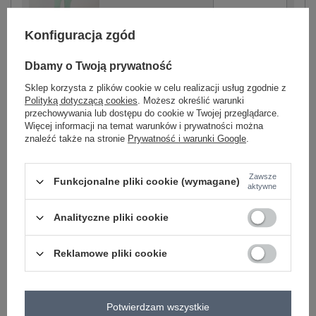
Konfiguracja zgód
jasny zielony
Dbamy o Twoją prywatność
Sklep korzysta z plików cookie w celu realizacji usług zgodnie z
Zobacz wszystkie kolory (+6)
Polityką dotyczącą cookies
. Możesz określić warunki
przechowywania lub dostępu do cookie w Twojej przeglądarce.
Więcej informacji na temat warunków i prywatności można
ZALOGUJ SIĘ I ZOBACZ CENĘ
znaleźć także na stronie
Prywatność i warunki Google
.
Masz pytanie? Chętnie pomożemy.
Zawsze
Funkcjonalne pliki cookie (wymagane)
aktywne
Zadzwoń
+48 601 547 740
Zadaj pytanie
Analityczne pliki cookie
skład materiału : 50% poliester, 45% wiskoza, 5%
elastan
sposób prania : pranie w pralce w 30°C
Reklamowe pliki cookie
Kod produktu
IT-KMPL-22239.95
Marka
RUE PARIS
Potwierdzam wszystkie