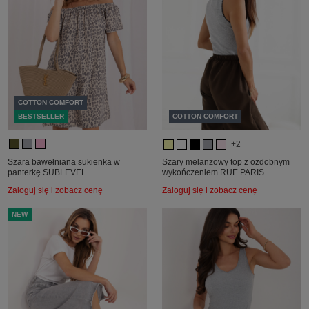
COTTON COMFORT
BESTSELLER
COTTON COMFORT
+2
Szara bawełniana sukienka w
Szary melanżowy top z ozdobnym
panterkę SUBLEVEL
wykończeniem RUE PARIS
Zaloguj się i zobacz cenę
Zaloguj się i zobacz cenę
NEW