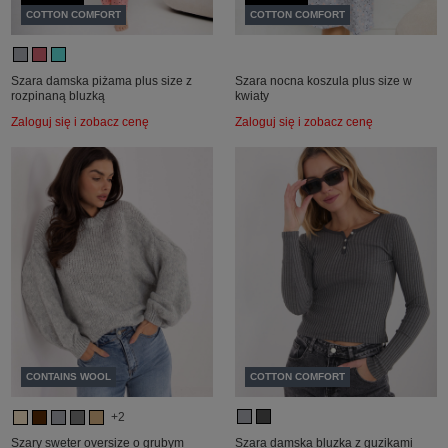
COTTON COMFORT
COTTON COMFORT
Szara damska piżama plus size z
Szara nocna koszula plus size w
rozpinaną bluzką
kwiaty
Zaloguj się i zobacz cenę
Zaloguj się i zobacz cenę
CONTAINS WOOL
COTTON COMFORT
+2
Szary sweter oversize o grubym
Szara damska bluzka z guzikami