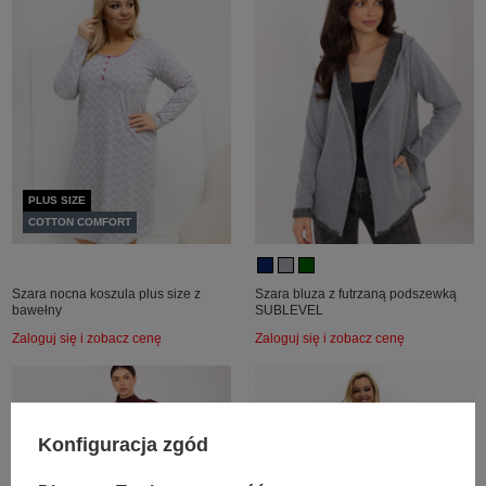
PLUS SIZE
COTTON COMFORT
Szara nocna koszula plus size z
Szara bluza z futrzaną podszewką
bawełny
SUBLEVEL
Zaloguj się i zobacz cenę
Zaloguj się i zobacz cenę
Konfiguracja zgód