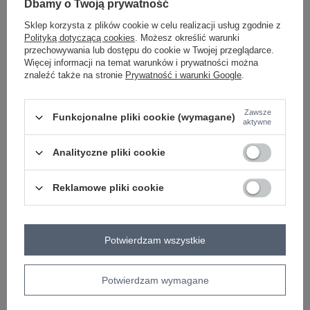
Dbamy o Twoją prywatność
Sklep korzysta z plików cookie w celu realizacji usług zgodnie z
Polityką dotyczącą cookies
. Możesz określić warunki
przechowywania lub dostępu do cookie w Twojej przeglądarce.
Więcej informacji na temat warunków i prywatności można
PLUS SIZE
znaleźć także na stronie
Prywatność i warunki Google
.
COTTON COMFORT
Zawsze
Funkcjonalne pliki cookie (wymagane)
aktywne
Szara midi spódnica z rozcięciem
Szara piżama plus size ze spodniami
RUE PARIS
w kwiaty
Analityczne pliki cookie
Zaloguj się i zobacz cenę
Zaloguj się i zobacz cenę
Reklamowe pliki cookie
Potwierdzam wszystkie
Potwierdzam wymagane