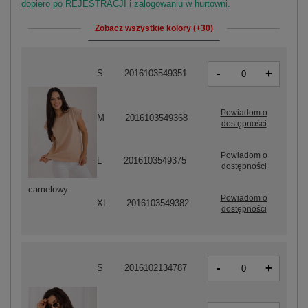
dopiero po REJESTRACJI i zalogowaniu w hurtowni.
Zobacz wszystkie kolory (+30)
-
+
S
2016103549351
Powiadom o
M
2016103549368
dostępności
Powiadom o
L
2016103549375
dostępności
camelowy
Powiadom o
XL
2016103549382
dostępności
-
+
S
2016102134787