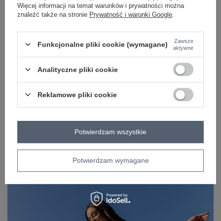
Więcej informacji na temat warunków i prywatności można
sposób prania
pranie w pralce w 30°C
znaleźć także na stronie
Prywatność i warunki Google
.
Kolory
camelowy
Zawsze
Funkcjonalne pliki cookie (wymagane)
OPIS PRODUKTU
aktywne
OPINIE
Analityczne pliki cookie
ZWROTY I WYMIANA
Reklamowe pliki cookie
ZAKŁADKA KOSZTY WYSYŁKI
Z naszego bloga
Potwierdzam wszystkie
TikTok Challenge i 5 Stylizacji z Hurtowni Odzieży
Potwierdzam wymagane
Factoryprice