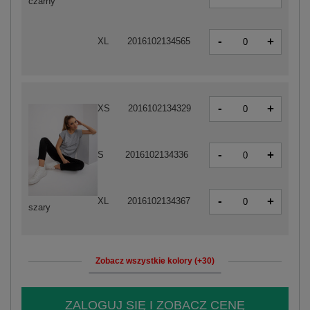
czarny
-
+
XL
2016102134565
-
+
XS
2016102134329
-
+
S
2016102134336
-
+
XL
2016102134367
szary
Zobacz wszystkie kolory (+30)
ZALOGUJ SIĘ I ZOBACZ CENĘ