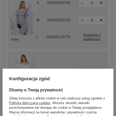
-
+
S
2016101125755
-
+
M
2016101125762
Powiadom o
L
2016101125779
dostępności
szary
-
+
S
2016101125724
Konfiguracja zgód
Dbamy o Twoją prywatność
jasny żółty
Sklep korzysta z plików cookie w celu realizacji usług zgodnie z
Polityką dotyczącą cookies
. Możesz określić warunki
przechowywania lub dostępu do cookie w Twojej przeglądarce.
ZALOGUJ SIĘ I ZOBACZ CENĘ
Więcej informacji na temat warunków i prywatności można