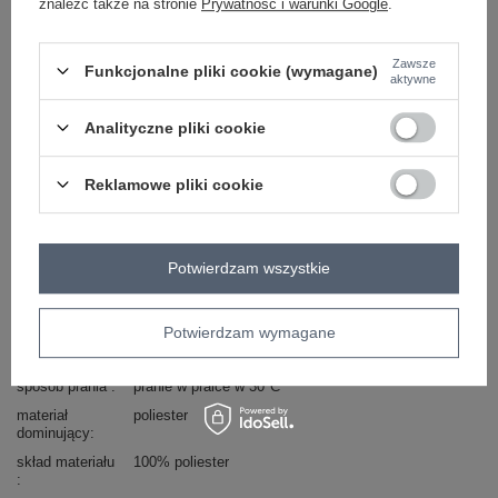
znaleźć także na stronie
Prywatność i warunki Google
.
Masz pytanie? Chętnie pomożemy.
Zawsze
Funkcjonalne pliki cookie (wymagane)
Zadzwoń
+48 601 547 740
Zadaj pytanie
aktywne
Analityczne pliki cookie
Kod produktu
EM-SK-009.55
Marka
CITY DONNA
Reklamowe pliki cookie
rękaw
długi rękaw
dekolt
hiszpanka
wzór
gładki
Potwierdzam wszystkie
dominujący
okazja
na imprezę
do pracy
wizytowe
długość
przed kolano
Potwierdzam wymagane
styl
elegancki
sposób prania
pranie w pralce w 30°C
materiał
poliester
dominujący
skład materiału
100% poliester