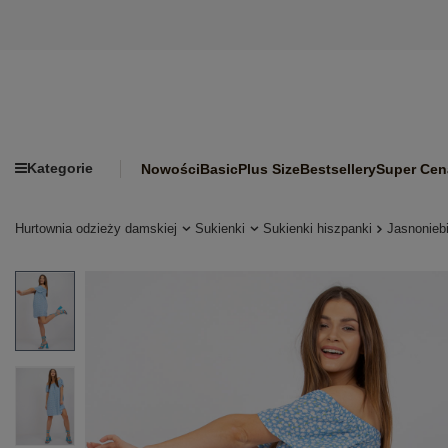
Kategorie
Nowości
Basic
Plus Size
Bestsellery
Super Cen
Hurtownia odzieży damskiej
Sukienki
Sukienki hiszpanki
Jasnonieb