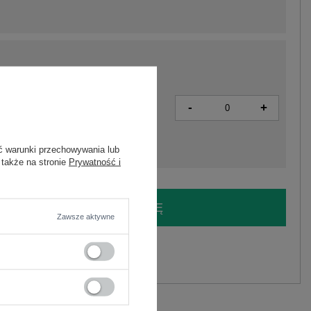
-
+
4063813255070
ć warunki przechowywania lub
 także na stronie
Prywatność i
LOGUJ SIĘ I ZOBACZ CENĘ
Zawsze aktywne
y.
Zadaj pytanie
Adeline FRESH MADE .