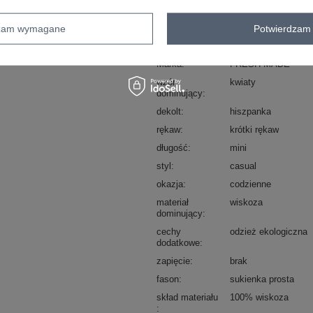
skład materiału: 100% wiskoza
sposób prania: pranie w pralce w 30°C
dzam wymagane
Potwierdzam 
Kod produktu
D73771M30145H
Marka
FRESH MADE
wzór
kwiaty
dominujący
dekolt
hiszpanka
rękaw
krótki rękaw
długość
mini
styl
casual
okazja
codzienne
materiał
wiskoza
dominujący
cechy
odzież ekologiczna
dodatkowe
zapięcie
brak
fason
sukienka prosta
skład materiału
100% wiskoza