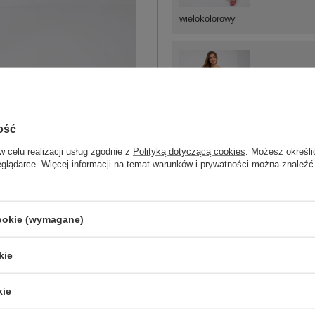
wielokolorowy
XS
ość
w celu realizacji usług zgodnie z
Polityką dotyczącą cookies
. Możesz określi
czerwony
eglądarce. Więcej informacji na temat warunków i prywatności można znaleźć
ZA
cookie (wymagane)
Masz pytanie? Chętnie pomożem
kie
Zadzwoń
+48 601 547 740
kie
Jasnoniebieska sukienka z printami 