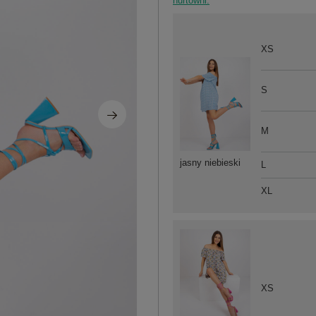
hurtowni.
XS
S
M
jasny niebieski
L
XL
XS