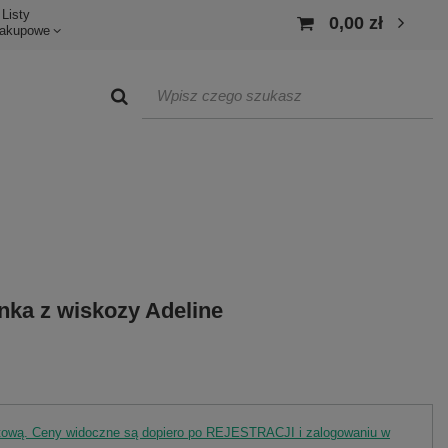
Listy
0,00 zł
akupowe
nka z wiskozy Adeline
rtową. Ceny widoczne są dopiero po REJESTRACJI i zalogowaniu w