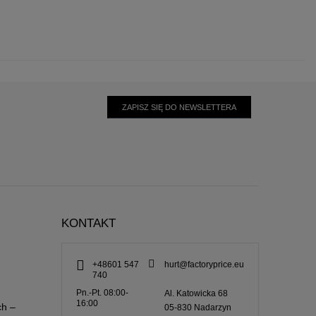
ZAPISZ SIĘ DO NEWSLETTERA
KONTAKT
+48601 547
hurt@factoryprice.eu
740
Pn.-Pt. 08:00-
Al. Katowicka 68
16:00
ch –
05-830
Nadarzyn