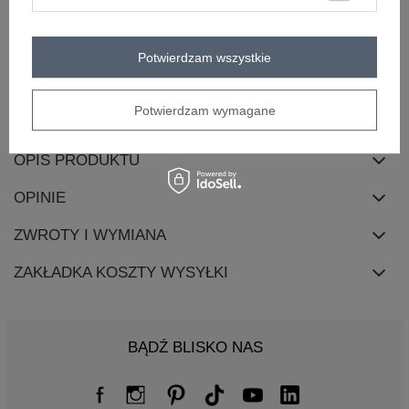
zapięcie
brak
materiał
poliester
dominujący
Potwierdzam wszystkie
cechy
falbana
dodatkowe
skład materiału
95% poliester
5% elastan
Potwierdzam wymagane
OPIS PRODUKTU
OPINIE
ZWROTY I WYMIANA
ZAKŁADKA KOSZTY WYSYŁKI
BĄDŹ BLISKO NAS