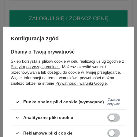
ZALOGUJ SIĘ I ZOBACZ CENĘ
Masz pytanie? Chętnie pomożemy.
Konfiguracja zgód
Zadzwoń
+48 601 547 740
Zadaj pytanie
Dbamy o Twoją prywatność
Kod produktu
DHJ-SK-13965-1.61P
Sklep korzysta z plików cookie w celu realizacji usług zgodnie z
Polityką dotyczącą cookies
. Możesz określić warunki
Marka
ITALY MODA
przechowywania lub dostępu do cookie w Twojej przeglądarce.
dekolt
kwadratowy
Więcej informacji na temat warunków i prywatności można
znaleźć także na stronie
Prywatność i warunki Google
.
wzór
nadruk
dominujący
rękaw
rękaw 3/4
Zawsze
Funkcjonalne pliki cookie (wymagane)
aktywne
długość
maxi
styl
casual
Analityczne pliki cookie
okazja
codzienne
fason
sukienka prosta
Reklamowe pliki cookie