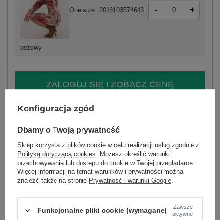
-
+
One size
2016103574643
beżowy
ZALOGUJ SIĘ I ZOBACZ CENĘ
Konfiguracja zgód
Masz pytanie? Chętnie pomożemy.
Zadzwoń
+48 601 547 740
Zadaj pytanie
Dbamy o Twoją prywatność
Sklep korzysta z plików cookie w celu realizacji usług zgodnie z
skład materiału : 95% poliester, 5% elastan
Polityką dotyczącą cookies
. Możesz określić warunki
sposób prania : pranie w pralce w 30°C
przechowywania lub dostępu do cookie w Twojej przeglądarce.
Więcej informacji na temat warunków i prywatności można
Kod produktu
DHJ-SK-18688-1.52
znaleźć także na stronie
Prywatność i warunki Google
.
Marka
ITALY MODA
typ produktu
sukienka codzienna
Zawsze
Funkcjonalne pliki cookie (wymagane)
aktywne
fason
sukienka ołówkowa