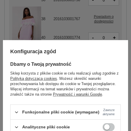
+
Powiadom o
38
2016103001767
dostępności
-
+
40
2016103001774
jasny fioletowy
Konfiguracja zgód
Powiadom o
42
2016103001781
dostępności
Dbamy o Twoją prywatność
Sklep korzysta z plików cookie w celu realizacji usług zgodnie z
Polityką dotyczącą cookies
. Możesz określić warunki
przechowywania lub dostępu do cookie w Twojej przeglądarce.
ZALOGUJ SIĘ I ZOBACZ CENĘ
Więcej informacji na temat warunków i prywatności można
znaleźć także na stronie
Prywatność i warunki Google
.
Masz pytanie? Chętnie pomożemy.
Zadzwoń
+48 601 547 740
Zadaj pytanie
Zawsze
Funkcjonalne pliki cookie (wymagane)
aktywne
Analityczne pliki cookie
Kod produktu
LK-SK-506992.11