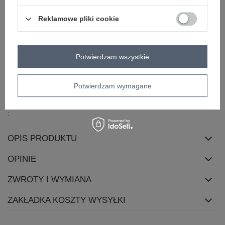
Marka
LAKERTA
Reklamowe pliki cookie
wzór
gładki
dominujący
dekolt
hiszpanka
rękaw
krótki rękaw
Potwierdzam wszystkie
długość
mini
styl
casual
Potwierdzam wymagane
okazja
do pracy
codzienne
skład materiału
100% bawełna
OPIS PRODUKTU
OPINIE
ZWROTY I WYMIANA
ZAKŁADKA KOSZTY WYSYŁKI