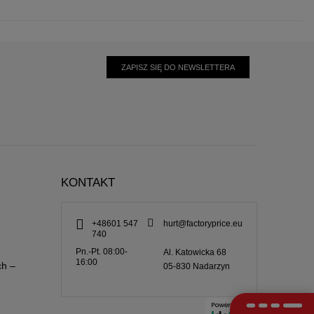
ZAPISZ SIĘ DO NEWSLETTERA
KONTAKT
+48601 547
hurt@factoryprice.eu
740
Pn.-Pt. 08:00-
Al. Katowicka 68
16:00
ch –
05-830
Nadarzyn