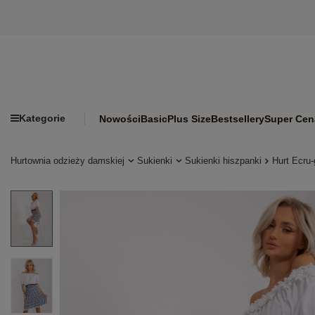
Kategorie
Nowości
Basic
Plus Size
Bestsellery
Super Cen
Hurtownia odzieży damskiej
Sukienki
Sukienki hiszpanki
Hurt Ecru