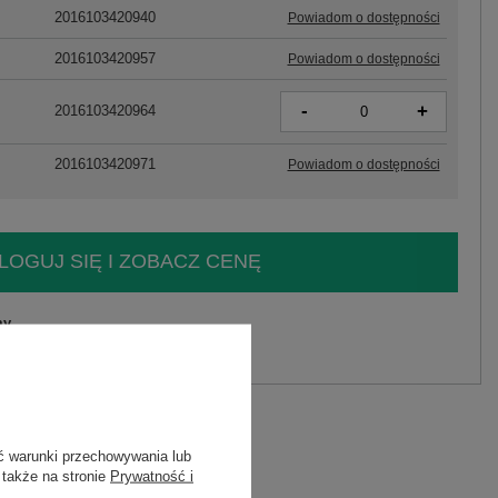
2016103420940
Powiadom o dostępności
2016103420957
Powiadom o dostępności
-
+
2016103420964
2016103420971
Powiadom o dostępności
LOGUJ SIĘ I ZOBACZ CENĘ
y.
Zadaj pytanie
C
ć warunki przechowywania lub
 także na stronie
Prywatność i