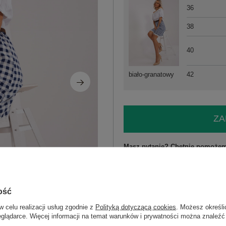
36
38
40
42
biało-granatowy
ZA
Masz pytanie? Chętnie pomożem
Zadzwoń
+48 601 547 740
skład materiału : 100% bawełna
ość
sposób prania : pranie w pralce w 30°
w celu realizacji usług zgodnie z
Polityką dotyczącą cookies
. Możesz określi
eglądarce. Więcej informacji na temat warunków i prywatności można znaleźć
Kod produktu
LK-SK-506358.21P