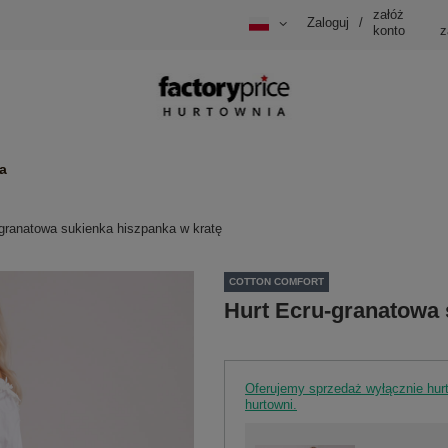
załóż
Zaloguj
/
konto
z
a
-granatowa sukienka hiszpanka w kratę
COTTON COMFORT
Hurt Ecru-granatowa 
Oferujemy sprzedaż wyłącznie hu
hurtowni.