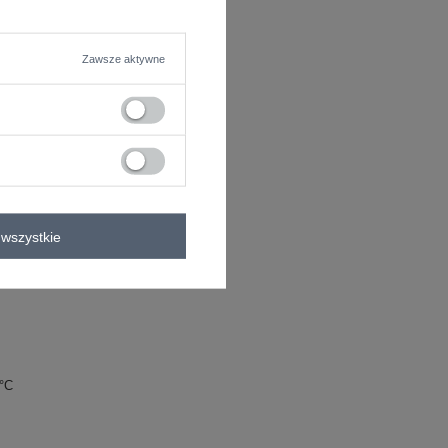
Zawsze aktywne
wana
wszystkie
0°C