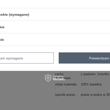
Marka
LAKERTA
typ produktu
sukienka codzienna
cookie (wymagane)
fason
sukienka rozkloszo
okazja
do pracy
codzienne
kie
wzór
gładki
krata
dominujący
materiał
bawełna
kie
dominujący
długość
przed kolano
rękaw
krótki rękaw
dzam wymagane
Potwierdzam 
dekolt
hiszpanka
zapięcie
brak
cechy
z paskiem
koronka
dodatkowe
skład materiału
100% bawełna
sposób prania
pranie w pralce w 3