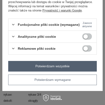
przechowywania lub dostępu do cookie w Twojej przeglądarce.
Więcej informacji na temat warunków i prywatności można
Masz pytanie? Chętnie pomożemy.
znaleźć także na stronie
Prywatność i warunki Google
.
Zadzwoń
+48 601 547 740
Zadaj pytanie
Zawsze
skład materiału : 100% bawełna
Funkcjonalne pliki cookie (wymagane)
aktywne
sposób prania : pranie w pralce w 30°C
Analityczne pliki cookie
Kod produktu
MI-KS-92330.07
Marka
ITALY MODA
Reklamowe pliki cookie
typ produktu
koszula klasyczna
styl
elegancki
okazja
codzienne
do pracy
wizytowe
Potwierdzam wszystkie
wzór
gładki
dominujący
materiał
bawełna
Potwierdzam wymagane
dominujący
długość
standardowa
rękaw
rękaw 3/4
dekolt
okrągły