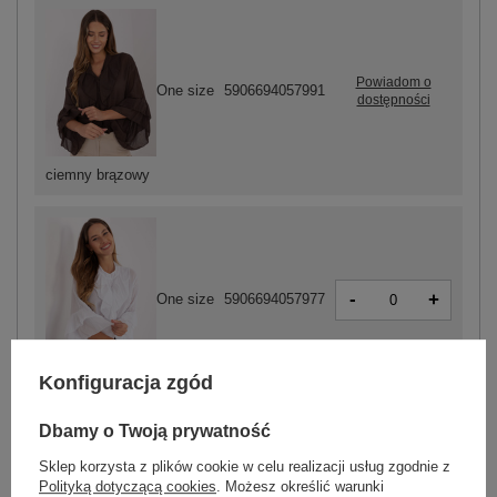
Powiadom o
One size
5906694057991
dostępności
ciemny brązowy
-
+
One size
5906694057977
Konfiguracja zgód
biały
Dbamy o Twoją prywatność
ZALOGUJ SIĘ I ZOBACZ CENĘ
Sklep korzysta z plików cookie w celu realizacji usług zgodnie z
Polityką dotyczącą cookies
. Możesz określić warunki