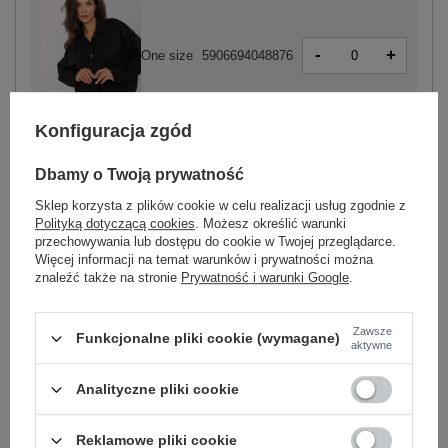
-
+
One size
5906694048876
Konfiguracja zgód
czarny
Dbamy o Twoją prywatność
Sklep korzysta z plików cookie w celu realizacji usług zgodnie z
Polityką dotyczącą cookies
. Możesz określić warunki
-
przechowywania lub dostępu do cookie w Twojej przeglądarce.
+
One size
5906694095399
Więcej informacji na temat warunków i prywatności można
znaleźć także na stronie
Prywatność i warunki Google
.
turkusowy
Zawsze
Funkcjonalne pliki cookie (wymagane)
aktywne
Zobacz wszystkie kolory (+8)
Analityczne pliki cookie
ZALOGUJ SIĘ I ZOBACZ CENĘ
Reklamowe pliki cookie