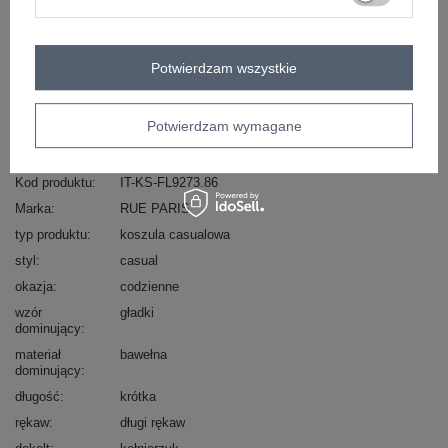
Masz pytanie? Chętnie pomożemy.
Potwierdzam wszystkie
Zadzwoń
+48 601 547 740
Zadaj pytanie
skład materiału : 95% bawełna, 5% elastan
Potwierdzam wymagane
sposób prania : pranie w pralce w 30°C
Kod produktu
IT-KS-FL9273.86
Marka
RUE PARIS
typ produktu
koszula casualowa
styl
casual
okazja
codzienne
wzór
gładki
dominujący
materiał
bawełna
dominujący
długość
krótka
rękaw
długi rękaw