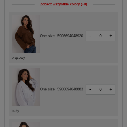
Zobacz wszystkie kolory (+8)
-
+
One size
5906694048920
brązowy
-
+
One size
5906694048883
biały