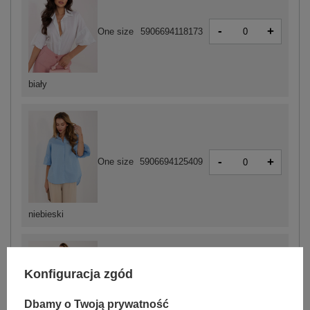
-
+
One size
5906694118173
biały
-
+
One size
5906694125409
niebieski
Konfiguracja zgód
-
+
One size
5906694125416
Dbamy o Twoją prywatność