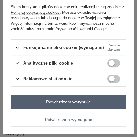
Sklep korzysta z plików cookie w celu realizacji usług zgodnie z
Polityką dotyczącą cookies
. Możesz określić warunki
jasny beżowy
przechowywania lub dostępu do cookie w Twojej przeglądarce.
Więcej informacji na temat warunków i prywatności można
znaleźć także na stronie
Prywatność i warunki Google
.
ZALOGUJ SIĘ I ZOBACZ CENĘ
Zawsze
Funkcjonalne pliki cookie (wymagane)
aktywne
Masz pytanie? Chętnie pomożemy.
Analityczne pliki cookie
Zadzwoń
+48 601 547 740
Zadaj pytanie
skład materiału : 95% bawełna, 5% elastan
Reklamowe pliki cookie
sposób prania : pranie w pralce w 30°C
Kod produktu
MI-KS-3389A.90
Potwierdzam wszystkie
Marka
ITALY MODA
typ produktu
koszula casualowa
Potwierdzam wymagane
okazja
codzienne
do pracy
wizytowe
wzór
gładki
dominujący