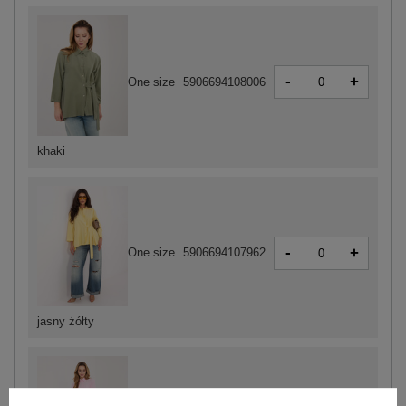
-
+
One size
5906694108006
khaki
-
+
One size
5906694107962
jasny żółty