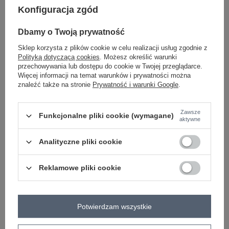
Konfiguracja zgód
-
+
One size
5906694107979
Dbamy o Twoją prywatność
Sklep korzysta z plików cookie w celu realizacji usług zgodnie z
jasny różowy
Polityką dotyczącą cookies
. Możesz określić warunki
przechowywania lub dostępu do cookie w Twojej przeglądarce.
Więcej informacji na temat warunków i prywatności można
Zobacz wszystkie kolory (+4)
znaleźć także na stronie
Prywatność i warunki Google
.
ZALOGUJ SIĘ I ZOBACZ CENĘ
Zawsze
Funkcjonalne pliki cookie (wymagane)
aktywne
Masz pytanie? Chętnie pomożemy.
Analityczne pliki cookie
Zadzwoń
+48 601 547 740
Zadaj pytanie
Reklamowe pliki cookie
skład materiału : 98% bawełna , 2% elastan
sposób prania : pranie w pralce w 30°C
Potwierdzam wszystkie
Kod produktu
IT-KS-FL10188.27
Marka
RUE PARIS