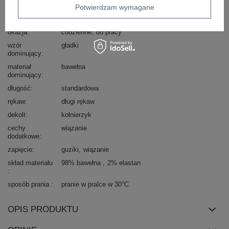
typ produktu
koszula casualowa
Potwierdzam wymagane
styl
casual
okazja
codzienne
do pracy
wzór
gładki
dominujący
materiał
bawełna
dominujący
długość
standardowa
rękaw
długi rękaw
dekolt
kołnierzyk
cechy
wiązanie
dodatkowe
zapięcie
guziki
wiązanie
skład materiału
98% bawełna
2% elastan
sposób prania
pranie w pralce w 30°C
OPIS PRODUKTU