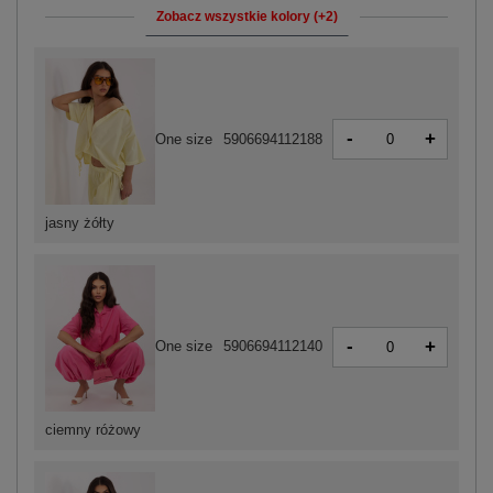
Zobacz wszystkie kolory (+2)
-
+
One size
5906694112188
jasny żółty
-
+
One size
5906694112140
ciemny różowy