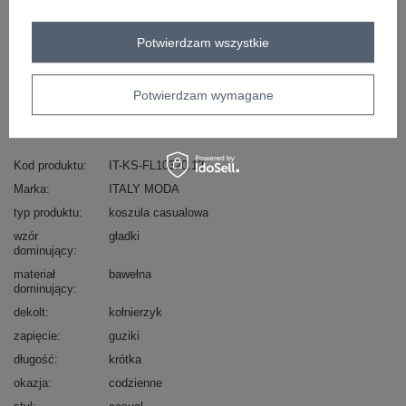
Potwierdzam wszystkie
Masz pytanie? Chętnie pomożemy.
Zadzwoń
+48 601 547 740
Zadaj pytanie
Potwierdzam wymagane
skład materiału : 100% bawełna
sposób prania : pranie w pralce w 30°C
Kod produktu
IT-KS-FL10320.12
Marka
ITALY MODA
typ produktu
koszula casualowa
wzór
gładki
dominujący
materiał
bawełna
dominujący
dekolt
kołnierzyk
zapięcie
guziki
długość
krótka
okazja
codzienne