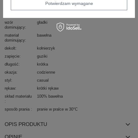
Potwierdzam wymagane
Marka
ITALY MODA
typ produktu
koszula casualowa
wzór
gładki
dominujący
materiał
bawełna
dominujący
dekolt
kołnierzyk
zapięcie
guziki
długość
krótka
okazja
codzienne
styl
casual
rękaw
krótki rękaw
skład materiału
100% bawełna
sposób prania
pranie w pralce w 30°C
OPIS PRODUKTU
OPINIE