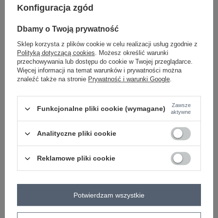
Konfiguracja zgód
-
+
One size
5906694112201
Dbamy o Twoją prywatność
Sklep korzysta z plików cookie w celu realizacji usług zgodnie z
Polityką dotyczącą cookies
. Możesz określić warunki
przechowywania lub dostępu do cookie w Twojej przeglądarce.
beżowy
Więcej informacji na temat warunków i prywatności można
znaleźć także na stronie
Prywatność i warunki Google
.
Zobacz wszystkie kolory (+2)
Zawsze
Funkcjonalne pliki cookie (wymagane)
aktywne
ZALOGUJ SIĘ I ZOBACZ CENĘ
Analityczne pliki cookie
Masz pytanie? Chętnie pomożemy.
Reklamowe pliki cookie
Zadzwoń
+48 601 547 740
Zadaj pytanie
skład materiału : 100% bawełna
Potwierdzam wszystkie
sposób prania : pranie w pralce w 30°C
Kod produktu
IT-KS-FL10320.12