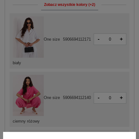
Zobacz wszystkie kolory (+2)
-
+
One size
5906694112171
biały
-
+
One size
5906694112140
ciemny różowy