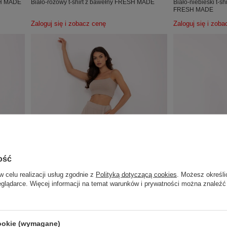
ESH MADE
Biało-różowy t-shirt z bawełny FRESH MADE
Biało-niebieski t-s
FRESH MADE
Zaloguj się i zobacz cenę
Zaloguj się i zob
ość
w celu realizacji usług zgodnie z
Polityką dotyczącą cookies
. Możesz określi
eglądarce. Więcej informacji na temat warunków i prywatności można znaleźć
VISCOSE COMFORT
VISCOSE COMFO
cookie (wymagane)