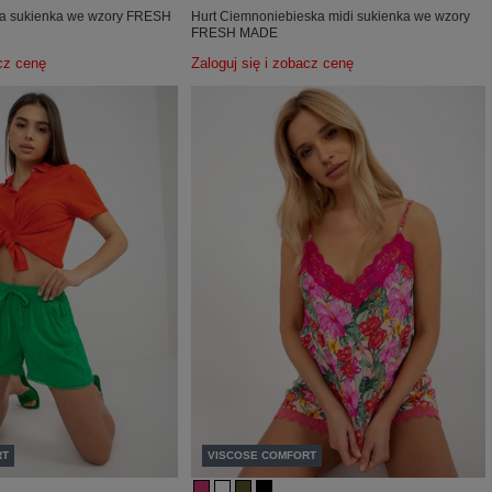
nia sukienka we wzory FRESH
Hurt Ciemnoniebieska midi sukienka we wzory
FRESH MADE
acz cenę
Zaloguj się i zobacz cenę
RT
VISCOSE COMFORT