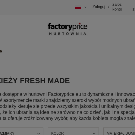
załóż
Zaloguj
/
konto
z
a
IEŻY FRESH MADE
ostępna w hurtowni Factoryprice.eu to dynamiczna i innowacyj
 W asortymencie marki znajdziemy szeroki wybór modnych ubr
dzieży kieruje się przede wszystkim jakością i unikalnym des
 że ich ubrania są idealne zarówno na co dzień, jak i na specj
a oferuje zróżnicowany wybór, aby każda kobieta mogła znaleź
OZMIARY
KOLOR
MATERIAŁ DOM