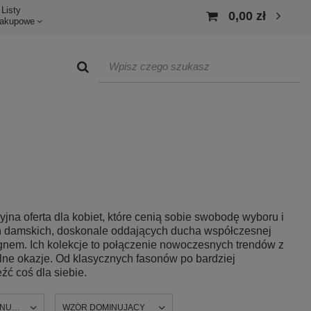
Listy
0,00 zł
akupowe
na oferta dla kobiet, które cenią sobie swobodę wyboru i
ań damskich, doskonale oddających ducha współczesnej
ignem. Ich kolekcje to połączenie nowoczesnych trendów z
alne okazje. Od klasycznych fasonów po bardziej
ć coś dla siebie.
INUJĄCY
WZÓR DOMINUJĄCY