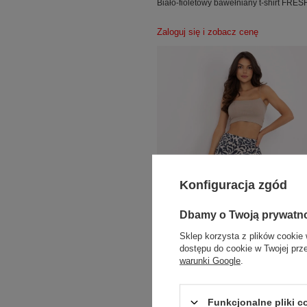
Biało-fioletowy bawełniany t-shirt FR
Zaloguj się i zobacz cenę
Konfiguracja zgód
Dbamy o Twoją prywatn
Sklep korzysta z plików cookie 
dostępu do cookie w Twojej prz
warunki Google
.
VISCOSE COMFORT
Funkcjonalne pliki 