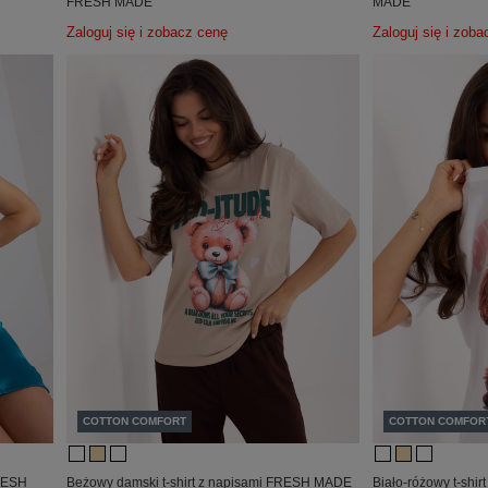
FRESH MADE
MADE
Zaloguj się i zobacz cenę
Zaloguj się i zob
COTTON COMFORT
COTTON COMFOR
FRESH
Beżowy damski t-shirt z napisami FRESH MADE
Biało-różowy t-shi