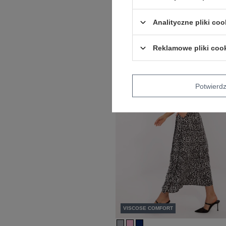
Granatowa midi spódnica z wiskozy F
MADE
Analityczne pliki coo
Zaloguj się i zobacz cenę
Reklamowe pliki coo
Potwier
VISCOSE COMFORT