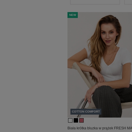
NEW
COTTON COMFORT
Biała krótka bluzka w prążek FRESH M