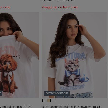
dekoltem FRESH MADE
acz cenę
Zaloguj się i zobacz cenę
T
COTTON COMFORT
rt z nadrukiem psa FRESH
Biało-jasnoniebieski t-shirt z bawełny FRESH