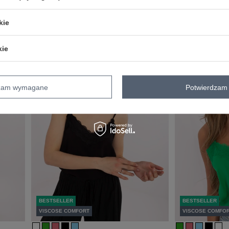
RESH
Ciemnobeżowa mdi spódnica z wiskozy FRESH
Czarna midi spódn
MADE
kie
Zaloguj się i zobacz cenę
Zaloguj się i zob
kie
dzam wymagane
Potwierdzam 
BESTSELLER
BESTSELLER
VISCOSE COMFORT
VISCOSE COMFO