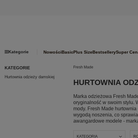
Kategorie
Nowości
Basic
Plus Size
Bestsellery
Super Cen
Fresh Made
KATEGORIE
Hurtownia odzieży damskiej
HURTOWNIA ODZ
Marka odzieżowa Fresh Made d
oryginalność w swoim stylu.
mody. Fresh Made hurtownia o
wygodą noszenia, co sprawia,
awangardowe modele - marka t
KATEGORIA
R