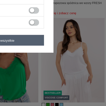
ica na lato FRESH MADE
Różowa trapezowa spódnica we wzory FRESH
MADE
acz cenę
Zaloguj się i zobacz cenę
wszystkie
BESTSELLER
RT
VISCOSE COMFORT