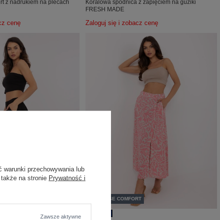
hirt z nadrukiem na plecach
Koralowa spódnica z zapięciem na guziki
FRESH MADE
acz cenę
Zaloguj się i zobacz cenę
ć warunki przechowywania lub
 także na stronie
Prywatność i
RT
VISCOSE COMFORT
Zawsze aktywne