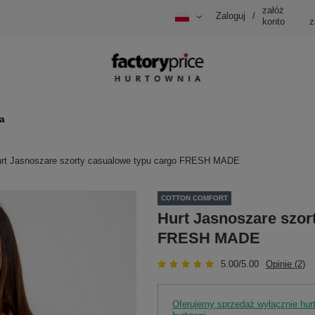
załóż
Zaloguj
/
konto
z
a
rt Jasnoszare szorty casualowe typu cargo FRESH MADE
COTTON COMFORT
Hurt Jasnoszare szor
FRESH MADE
5.00/5.00
Opinie (2)
Oferujemy sprzedaż wyłącznie hu