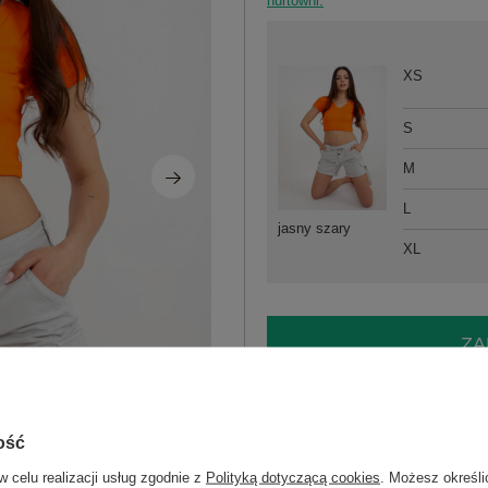
hurtowni.
XS
S
M
L
jasny szary
XL
ZA
Masz pytanie? Chętnie pomożem
Zadzwoń
+48 601 547 740
ość
w celu realizacji usług zgodnie z
Polityką dotyczącą cookies
. Możesz określi