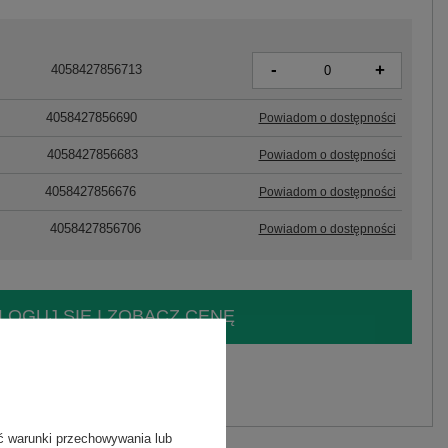
-
+
4058427856713
4058427856690
Powiadom o dostępności
4058427856683
Powiadom o dostępności
4058427856676
Powiadom o dostępności
4058427856706
Powiadom o dostępności
LOGUJ SIĘ I ZOBACZ CENĘ
y.
Zadaj pytanie
ć warunki przechowywania lub