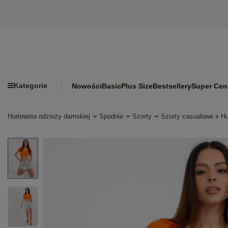
Kategorie
Nowości
Basic
Plus Size
Bestsellery
Super Cen
Hurtownia odzieży damskiej
Spodnie
Szorty
Szorty casualowe
Hu