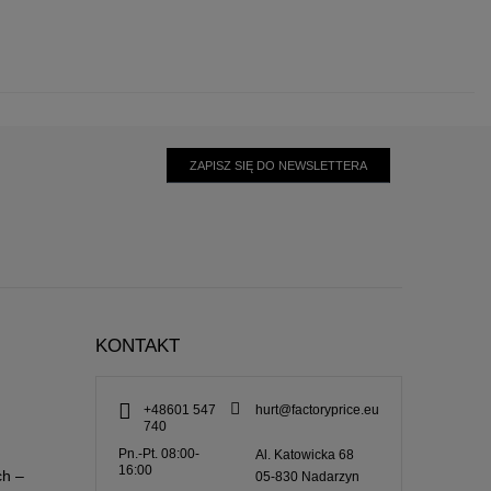
ZAPISZ SIĘ DO NEWSLETTERA
KONTAKT
+48601 547
hurt@factoryprice.eu
740
Pn.-Pt. 08:00-
Al. Katowicka 68
16:00
ch –
05-830
Nadarzyn