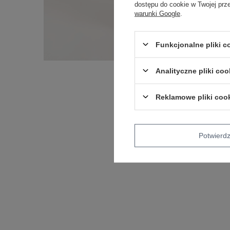
dostępu do cookie w Twojej prz
warunki Google
.
Funkcjonalne pliki 
Analityczne pliki coo
Reklamowe pliki coo
Potwier