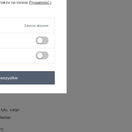
astan
 także na stronie
Prywatność i
C
Zawsze aktywne
wszystkie
 tyłu
cargo
lastan
0°C