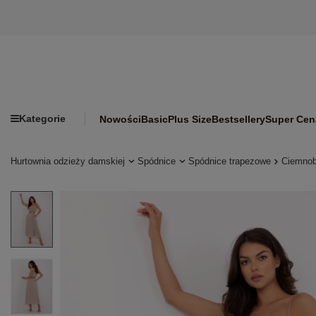
Kategorie
Nowości
Basic
Plus Size
Bestsellery
Super Cen
Hurtownia odzieży damskiej
Spódnice
Spódnice trapezowe
Ciemnob