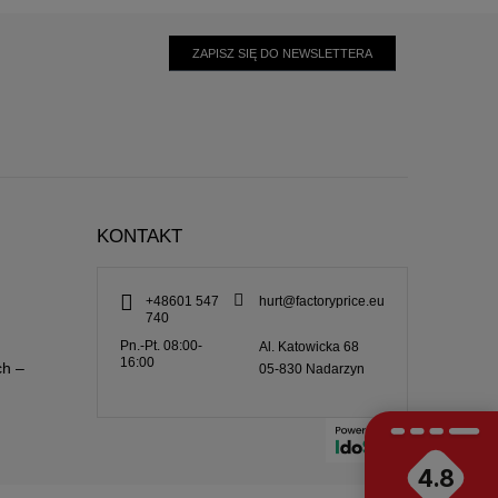
ZAPISZ SIĘ DO NEWSLETTERA
KONTAKT
+48601 547
hurt@factoryprice.eu
740
Pn.-Pt. 08:00-
Al. Katowicka 68
16:00
ch –
05-830
Nadarzyn
4.8