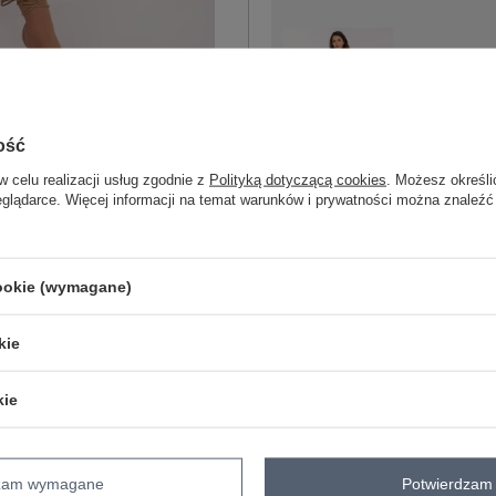
XS
S
ość
w celu realizacji usług zgodnie z
Polityką dotyczącą cookies
. Możesz określi
M
czarny
eglądarce. Więcej informacji na temat warunków i prywatności można znaleźć
cookie (wymagane)
ZA
kie
Masz pytanie? Chętnie pomożem
Zadzwoń
+48 601 547 740
kie
skład materiału : 100% wiskoza
sposób prania : pranie w pralce w 30°
dzam wymagane
Potwierdzam 