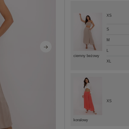
XS
S
M
L
ciemny beżowy
XL
XS
koralowy