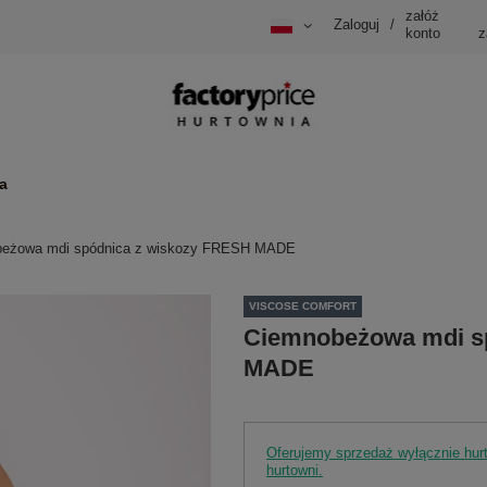
załóż
Zaloguj
/
konto
z
a
eżowa mdi spódnica z wiskozy FRESH MADE
VISCOSE COMFORT
Ciemnobeżowa mdi s
MADE
Oferujemy sprzedaż wyłącznie hu
hurtowni.