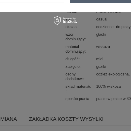
Kod produktu
D73761M50222A
Marka
FRESH MADE
styl
casual
okazja
codzienne
do pracy
wzór
gładki
dominujący
materiał
wiskoza
dominujący
długość
midi
zapięcie
guziki
cechy
odzież ekologiczna
dodatkowe
skład materiału
100% wiskoza
sposób prania
pranie w pralce w 3
YMIANA
ZAKŁADKA KOSZTY WYSYŁKI