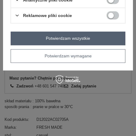
-
+
L
4063813791134
biało-niebieski
Reklamowe pliki cookie
-
+
XL
4063813791165
Potwierdzam wszystkie
Potwierdzam wymagane
ZALOGUJ SIĘ I ZOBACZ CENĘ
Masz pytanie? Chętnie pomożemy.
Zadzwoń
+48 601 547 740
Zadaj pytanie
skład materiału : 100% bawełna
sposób prania : pranie w pralce w 30°C
Kod produktu
D12022AC02705A
Marka
FRESH MADE
styl
casual