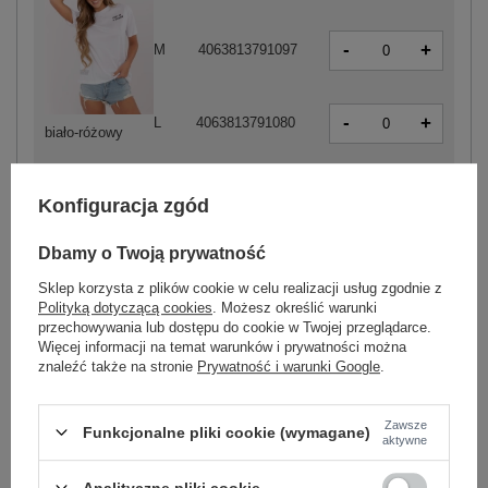
-
+
M
4063813791097
-
+
L
4063813791080
biało-różowy
-
+
XL
4063813791110
Konfiguracja zgód
Dbamy o Twoją prywatność
Sklep korzysta z plików cookie w celu realizacji usług zgodnie z
-
+
XS
4063813791172
Polityką dotyczącą cookies
. Możesz określić warunki
przechowywania lub dostępu do cookie w Twojej przeglądarce.
Więcej informacji na temat warunków i prywatności można
znaleźć także na stronie
Prywatność i warunki Google
.
-
+
S
4063813791158
Zawsze
Funkcjonalne pliki cookie (wymagane)
aktywne
-
+
M
4063813791141
Analityczne pliki cookie