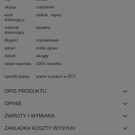
okazja
codzienne
wzór
nadruk
napisy
dominujący
materiał
bawełna
dominujący
długość
standardowa
rękaw
krótki rękaw
dekolt
okrągły
skład materiału
100% bawełna
sposób prania
pranie w pralce w 30°C
OPIS PRODUKTU
OPINIE
ZWROTY I WYMIANA
ZAKŁADKA KOSZTY WYSYŁKI