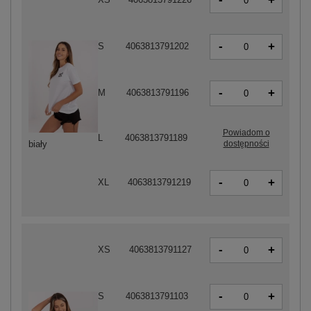
+
-
+
S
4063813791202
-
+
M
4063813791196
Powiadom o
L
4063813791189
dostępności
biały
-
+
XL
4063813791219
-
+
XS
4063813791127
-
+
S
4063813791103