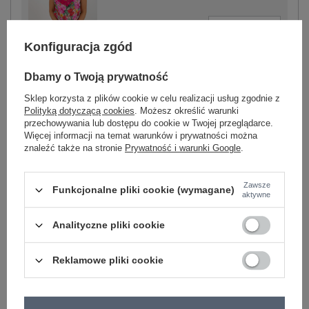
-
+
S
4063813482896
Konfiguracja zgód
fuksjowy
Dbamy o Twoją prywatność
Sklep korzysta z plików cookie w celu realizacji usług zgodnie z
Polityką dotyczącą cookies
. Możesz określić warunki
przechowywania lub dostępu do cookie w Twojej przeglądarce.
-
+
XS
4063813482865
Więcej informacji na temat warunków i prywatności można
znaleźć także na stronie
Prywatność i warunki Google
.
Zawsze
biały
Funkcjonalne pliki cookie (wymagane)
aktywne
Analityczne pliki cookie
Zobacz wszystkie kolory (+1)
Reklamowe pliki cookie
ZALOGUJ SIĘ I ZOBACZ CENĘ
Masz pytanie? Chętnie pomożemy.