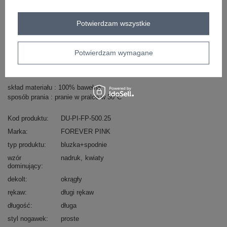
ZALOGUJ SIĘ I ZOBACZ CENĘ
Potwierdzam wszystkie
Masz pytanie? Chętnie pomożemy.
Potwierdzam wymagane
Zadzwoń
+48 601 547 740
Zadaj pytanie
skład materiału : 100% bawełna
sposób prania : pranie w pralce w 30°C
Kod produktu
DU-PI-FP-500.25
Marka
FOREVER PINK
typ produktu
bluzka+spodnie
wzór
nadruk
kwiaty
dominujący
dekolt
okrągły
rękaw
długi rękaw
długość
długa
styl nogawek
proste