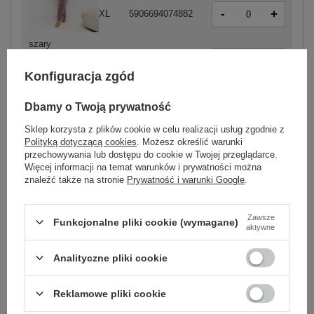
-
+
XL
5906694074882
szary
-
+
3XL
5906694074905
Konfiguracja zgód
Dbamy o Twoją prywatność
-
+
4XL
5906694074998
Sklep korzysta z plików cookie w celu realizacji usług zgodnie z
Polityką dotyczącą cookies
. Możesz określić warunki
przechowywania lub dostępu do cookie w Twojej przeglądarce.
Więcej informacji na temat warunków i prywatności można
-
+
2XL
5906694074974
znaleźć także na stronie
Prywatność i warunki Google
.
Zawsze
-
Funkcjonalne pliki cookie (wymagane)
+
XL
5906694074967
aktywne
ciemny różowy
Analityczne pliki cookie
-
+
3XL
5906694074981
Reklamowe pliki cookie