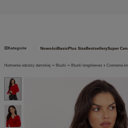
Kategorie
Nowości
Basic
Plus Size
Bestsellery
Super Cen
Hurtownia odzieży damskiej
Bluzki
Bluzki longsleeves
Czerwona kr