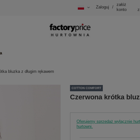
załóż
Zaloguj
/
konto
z
a
ótka bluzka z długim rękawem
COTTON COMFORT
Czerwona krótka blu
Oferujemy sprzedaż wyłącznie hu
hurtowni.