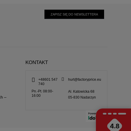
ZAPISZ SIĘ DO NEWSLETTERA
KONTAKT
+48601 547
hurt@factoryprice.eu
740
Pn.-Pt. 08:00-
Al. Katowicka 68
16:00
ch –
05-830
Nadarzyn
4.8