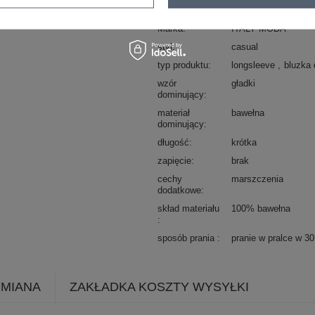
Kod produktu
IT-BZ-22079.55
Marka
ITALY MODA
styl
casual
typ produktu
longsleeve
bluzka
wzór
gładki
dominujący
materiał
bawełna
dominujący
długość
krótka
zapięcie
brak
cechy
marszczenia
dodatkowe
skład materiału
100% bawełna
sposób prania
pranie w pralce w 3
YMIANA
ZAKŁADKA KOSZTY WYSYŁKI