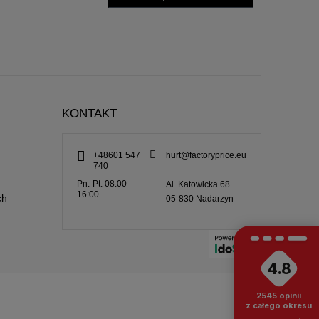
KONTAKT
+48601 547
hurt@factoryprice.eu
740
Pn.-Pt. 08:00-
Al. Katowicka 68
16:00
ch –
05-830
Nadarzyn
4.8
2545
opinii
z całego okresu