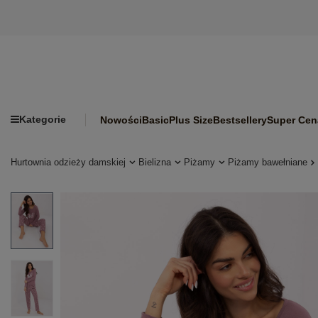
Kategorie
Nowości
Basic
Plus Size
Bestsellery
Super Cen
Hurtownia odzieży damskiej
Bielizna
Piżamy
Piżamy bawełniane