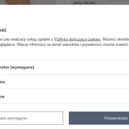
jasny różowy
XL
ość
w celu realizacji usług zgodnie z
Polityką dotyczącą cookies
. Możesz określi
eglądarce. Więcej informacji na temat warunków i prywatności można znaleźć
2XL
cookie (wymagane)
szary
kie
ZA
kie
Masz pytanie? Chętnie pomożem
Zadzwoń
+48 601 547 740
dzam wymagane
Potwierdzam 