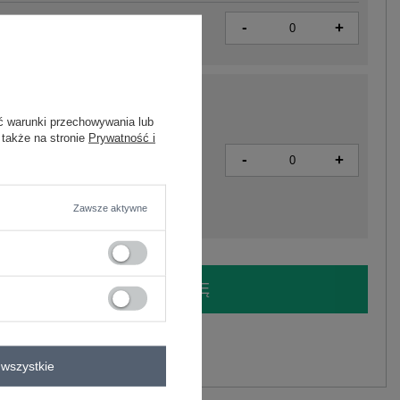
-
+
5906694075421
ć warunki przechowywania lub
 także na stronie
Prywatność i
-
+
5906694075513
Zawsze aktywne
LOGUJ SIĘ I ZOBACZ CENĘ
y.
Zadaj pytanie
wszystkie