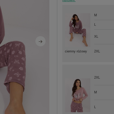
hurtowni.
M
L
XL
2XL
ciemny różowy
2XL
M
L