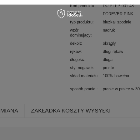
Kod produktu
DU-PI-FP-001.48
Marka
FOREVER PINK
typ produktu
bluzka+spodnie
wzór
nadruk
dominujący
dekolt
okrągły
rękaw
długi rękaw
długość
długa
styl nogawek
proste
skład materiału
100% bawełna
sposób prania
pranie w pralce w 3
YMIANA
ZAKŁADKA KOSZTY WYSYŁKI