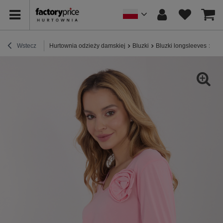
Wstecz
Hurtownia odzieży damskiej
Bluzki
Bluzki longsleeves
Jas