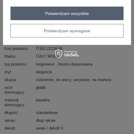
Masz pytanie? Chętnie pomożemy.
Potwierdzam wszystkie
Zadzwoń
+48 601 547 740
Zadaj pytanie
skład materiału : 100% bawełna
Potwierdzam wymagane
sposób prania : pranie w pralce w 30°C
Kod produktu
IT-BZ-22139.96
Marka
ITALY MODA
typ produktu
longsleeve
bluzka dopasowana
styl
elegancki
okazja
codzienne
do pracy
wizytowe
na imprezę
wzór
gładki
dominujący
materiał
bawełna
dominujący
długość
standardowa
rękaw
długi rękaw
dekolt
serek / dekolt V