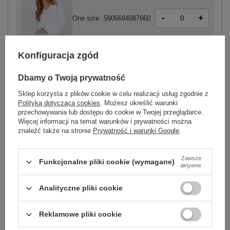
-
+
One size
5906694087660
Konfiguracja zgód
biały
Dbamy o Twoją prywatność
Sklep korzysta z plików cookie w celu realizacji usług zgodnie z
Polityką dotyczącą cookies
. Możesz określić warunki
przechowywania lub dostępu do cookie w Twojej przeglądarce.
-
+
One size
5906694087592
Więcej informacji na temat warunków i prywatności można
znaleźć także na stronie
Prywatność i warunki Google
.
szary
Zawsze
Funkcjonalne pliki cookie (wymagane)
aktywne
Zobacz wszystkie kolory (+7)
Analityczne pliki cookie
Reklamowe pliki cookie
ZALOGUJ SIĘ I ZOBACZ CENĘ