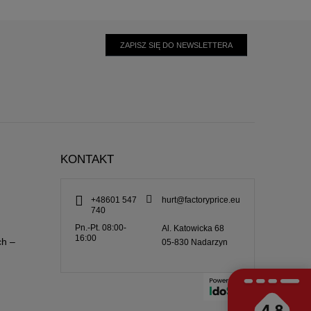
ZAPISZ SIĘ DO NEWSLETTERA
KONTAKT
+48601 547
hurt@factoryprice.eu
740
Pn.-Pt. 08:00-
Al. Katowicka 68
16:00
ch –
05-830
Nadarzyn
4.8