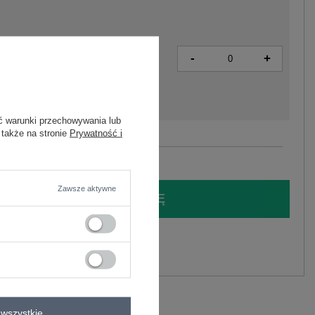
-
+
5906694122088
ć warunki przechowywania lub
 także na stronie
Prywatność i
Zobacz wszystkie kolory (+6)
Zawsze aktywne
LOGUJ SIĘ I ZOBACZ CENĘ
y.
Zadaj pytanie
elastan
C
wszystkie