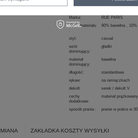
Kod produktu
RV-TP-A1335.85
Marka
RUE PARIS
skład materiału
90% bawełna
10% 
styl
casual
wzór
gładki
dominujący
materiał
bawełna
dominujący
długość
standardowa
rękaw
na ramiączkach
dekolt
serek / dekolt V
cechy
materiał prążkowany
dodatkowe
sposób prania
pranie w pralce w 3
YMIANA
ZAKŁADKA KOSZTY WYSYŁKI