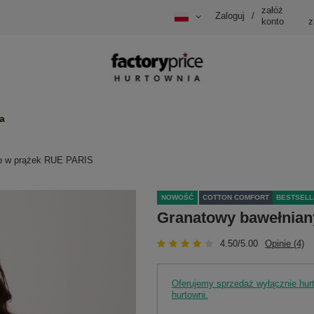
załóż
Zaloguj
/
konto
z
a
op w prążek RUE PARIS
NOWOŚĆ
COTTON COMFORT
BESTSELL
Granatowy bawełnian
4.50/5.00
Opinie (4)
Oferujemy sprzedaż wyłącznie hu
hurtowni.