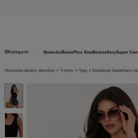
Kategorie
Nowości
Basic
Plus Size
Bestsellery
Super Cen
Hurtownia odzieży damskiej
T-shirty
Topy
Granatowy bawełniany t