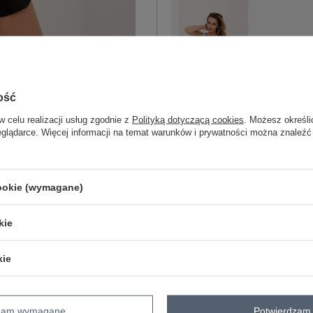
One size
ość
jasny niebieski
w celu realizacji usług zgodnie z
Polityką dotyczącą cookies
. Możesz określi
eglądarce. Więcej informacji na temat warunków i prywatności można znaleźć
cookie (wymagane)
ZA
kie
Masz pytanie? Chętnie pomożem
Zadzwoń
+48 601 547 740
kie
skład materiału : 90% bawełna , 10% 
sposób prania : pranie w pralce w 30°
dzam wymagane
Potwierdzam 