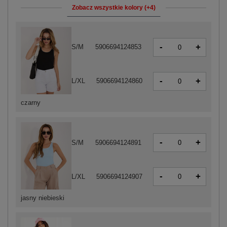
Zobacz wszystkie kolory (+4)
-
+
S/M
5906694124853
-
+
L/XL
5906694124860
czarny
-
+
S/M
5906694124891
-
+
L/XL
5906694124907
jasny niebieski