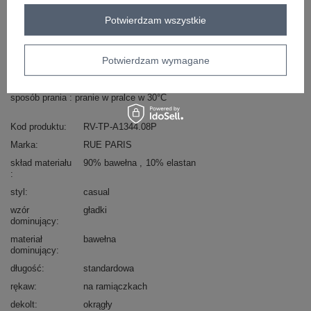
Potwierdzam wszystkie
Masz pytanie? Chętnie pomożemy.
Zadzwoń
+48 601 547 740
Zadaj pytanie
Potwierdzam wymagane
skład materiału : 90% bawełna , 10% elastan
sposób prania : pranie w pralce w 30°C
Kod produktu
RV-TP-A1344.08P
Marka
RUE PARIS
skład materiału
90% bawełna
10% elastan
styl
casual
wzór
gładki
dominujący
materiał
bawełna
dominujący
długość
standardowa
rękaw
na ramiączkach
dekolt
okrągły