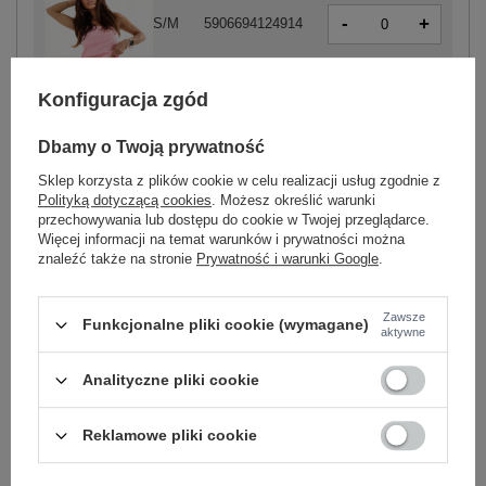
-
+
S/M
5906694124914
-
+
L/XL
5906694124921
Konfiguracja zgód
jasny różowy
Dbamy o Twoją prywatność
Sklep korzysta z plików cookie w celu realizacji usług zgodnie z
Polityką dotyczącą cookies
. Możesz określić warunki
przechowywania lub dostępu do cookie w Twojej przeglądarce.
Więcej informacji na temat warunków i prywatności można
znaleźć także na stronie
Prywatność i warunki Google
.
-
+
L/XL
5906694124884
Zawsze
Funkcjonalne pliki cookie (wymagane)
aktywne
szary
Analityczne pliki cookie
Zobacz wszystkie kolory (+4)
Reklamowe pliki cookie
ZALOGUJ SIĘ I ZOBACZ CENĘ