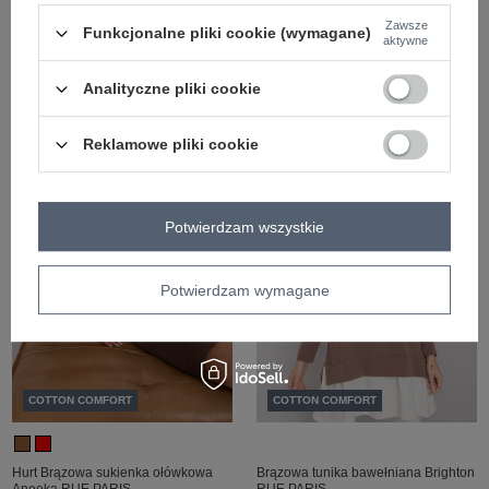
COTTON COMFORT
COTTON COMFORT
Zawsze
Funkcjonalne pliki cookie (wymagane)
aktywne
Brązowa sukienka ołówkowa
Biała bluza damska z napisem
Analityczne pliki cookie
Delaware RUE PARIS
Newcastle RUE PARIS
Zaloguj się i zobacz cenę
Zaloguj się i zobacz cenę
Reklamowe pliki cookie
Potwierdzam wszystkie
Potwierdzam wymagane
COTTON COMFORT
COTTON COMFORT
Hurt Brązowa sukienka ołówkowa
Brązowa tunika bawełniana Brighton