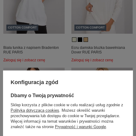
COTTON COMFORT
COTTON COMFORT
Biała tunika z napisem Bradenton
Ecru damska bluzka bawełniana
RUE PARIS
Dover RUE PARIS
Zaloguj się i zobacz cenę
Zaloguj się i zobacz cenę
Konfiguracja zgód
Dbamy o Twoją prywatność
Sklep korzysta z plików cookie w celu realizacji usług zgodnie z
Polityką dotyczącą cookies
. Możesz określić warunki
przechowywania lub dostępu do cookie w Twojej przeglądarce.
Więcej informacji na temat warunków i prywatności można
znaleźć także na stronie
Prywatność i warunki Google
.