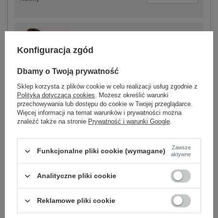
-
+
M
2016102945420
Konfiguracja zgód
Dbamy o Twoją prywatność
-
+
L
2016102945437
Sklep korzysta z plików cookie w celu realizacji usług zgodnie z
Polityką dotyczącą cookies
. Możesz określić warunki
czarny
przechowywania lub dostępu do cookie w Twojej przeglądarce.
Więcej informacji na temat warunków i prywatności można
znaleźć także na stronie
Prywatność i warunki Google
.
-
+
M
2016102945338
Zawsze
Funkcjonalne pliki cookie (wymagane)
aktywne
-
+
L
2016102945345
Analityczne pliki cookie
jasny niebieski
Reklamowe pliki cookie