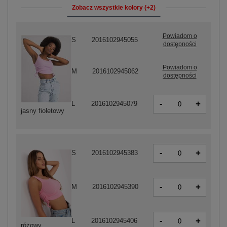
Zobacz wszystkie kolory (+2)
Powiadom o
S
2016102945055
dostępności
Powiadom o
M
2016102945062
dostępności
-
+
L
2016102945079
jasny fioletowy
-
+
S
2016102945383
-
+
M
2016102945390
-
+
L
2016102945406
różowy