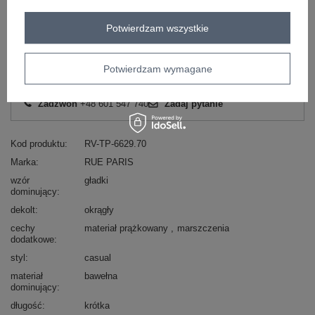
Zobacz wszystkie kolory (+2)
Potwierdzam wszystkie
ZALOGUJ SIĘ I ZOBACZ CENĘ
Potwierdzam wymagane
Masz pytanie? Chętnie pomożemy.
Zadzwoń
+48 601 547 740
Zadaj pytanie
Kod produktu
RV-TP-6629.70
Marka
RUE PARIS
wzór
gładki
dominujący
dekolt
okrągły
cechy
materiał prążkowany
marszczenia
dodatkowe
styl
casual
materiał
bawełna
dominujący
długość
krótka