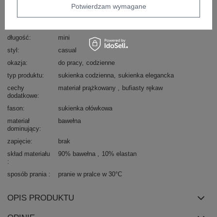
Potwierdzam wymagane
dekolt
półgolf
rękaw
długi rękaw
długość
mini
styl
casual
okazja
do pracy
codzienne
typ produktu
sukienka codzienna
sukienka elegancka
cechy
materiał prążkowany
bufiasty rękaw
dodatkowe
fason
sukienka ołówkowa
materiał
bawełna
dominujący
zapięcie
brak
skład materiału
90% bawełna
10% elastan
sposób prania
pranie w pralce w 30°C
OPIS PRODUKTU