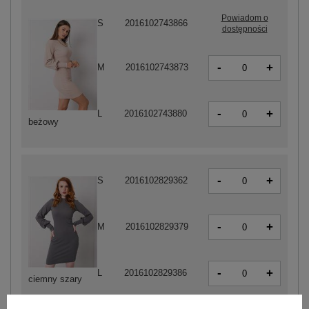
Powiadom o
S
2016102743866
dostępności
-
+
M
2016102743873
-
+
L
2016102743880
beżowy
-
+
S
2016102829362
-
+
M
2016102829379
-
+
L
2016102829386
ciemny szary