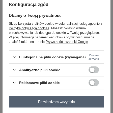
Konfiguracja zgód
Dbamy o Twoją prywatność
-
+
M
2016102744207
Sklep korzysta z plików cookie w celu realizacji usług zgodnie z
Polityką dotyczącą cookies
. Możesz określić warunki
przechowywania lub dostępu do cookie w Twojej przeglądarce.
Więcej informacji na temat warunków i prywatności można
znaleźć także na stronie
Prywatność i warunki Google
.
czarny
Zawsze
Funkcjonalne pliki cookie (wymagane)
aktywne
ZALOGUJ SIĘ I ZOBACZ CENĘ
Analityczne pliki cookie
Masz pytanie? Chętnie pomożemy.
Zadzwoń
+48 601 547 740
Zadaj pytanie
Reklamowe pliki cookie
Kod produktu
RV-SK-5960.07
Potwierdzam wszystkie
Marka
RUE PARIS
wzór
gładki
dominujący