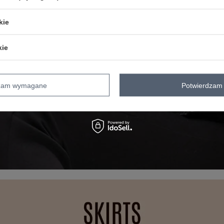
kie
kie
dzam wymagane
Potwierdzam 