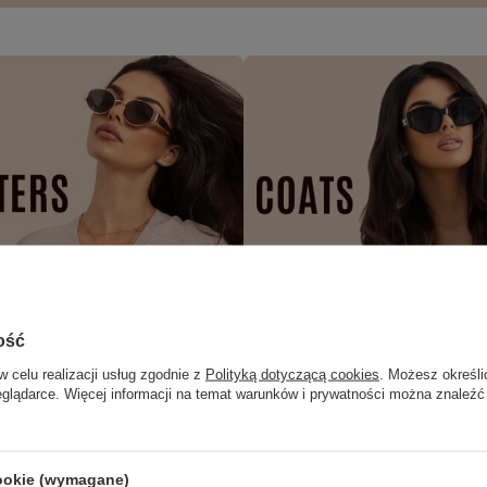
ość
w celu realizacji usług zgodnie z
Polityką dotyczącą cookies
. Możesz określi
eglądarce. Więcej informacji na temat warunków i prywatności można znaleźć
cookie (wymagane)