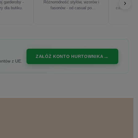
j garderoby -
Różnorodność stylów, wzorów i
Najnowsze
ry dla butiku.
fasonów - od casual po
casualowe, s
eleganckie.
ZAŁÓŻ KONTO HURTOWNIKA
entów z UE.