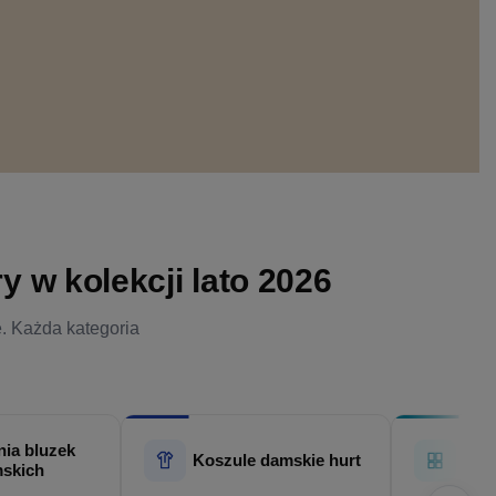
 w kolekcji lato 2026
e. Każda kategoria
ia bluzek
Hur
Koszule damskie hurt
skich