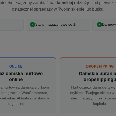
otrzebujesz, żeby zarabiać na
damskiej odzieży
– od pierwsz
ostatecznej sprzedaży w Twoim sklepie lub butiku.
Stany magazynowe co 1h
Darmowe
ONLINE
DROPSHIPPING
eż damska hurtowo
Damskie ubrani
online
dropshipping
wa hurtownia damska z plikiem
Hurt odzieży damskiej z wy
 Integracja z WooCommerce,
etykiecie Twojego sklepu w 
aseLinker. Aktualizacja stanów
Zero magazynu, zero zam
co godzinę.
kapitału.