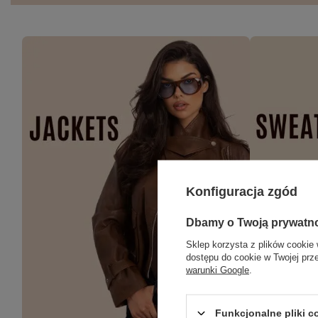
Konfiguracja zgód
Dbamy o Twoją prywatn
Sklep korzysta z plików cookie 
dostępu do cookie w Twojej prz
warunki Google
.
Funkcjonalne pliki 