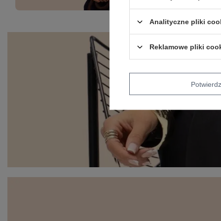
Analityczne pliki coo
Reklamowe pliki coo
Potwier