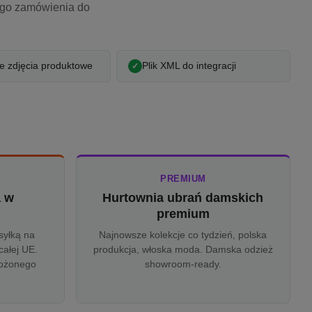
ego zamówienia do
 zdjęcia produktowe
Plik XML do integracji
PREMIUM
a w
Hurtownia ubrań damskich
u
premium
syłką na
Najnowsze kolekcje co tydzień, polska
całej UE.
produkcja, włoska moda. Damska odzież
rożonego
showroom-ready.