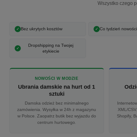
Wszystko czego p
Bez ukrytych kosztów
Co tydzień nowości
Dropshipping na Twojej
etykiecie
NOWOŚCI W MODZIE
Ubrania damskie na hurt od 1
Odzi
sztuki
Damska odzież bez minimalnego
Interneto
zamówienia. Wysyłka w 24h z magazynu
XML/CSV.
w Polsce. Zaopatrz butik bez wyjazdu do
Shopify, B
centrum hurtowego.