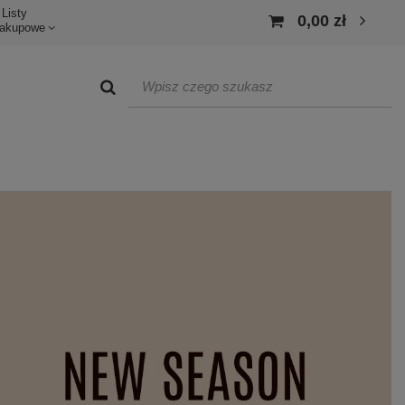
Listy
0,00 zł
akupowe