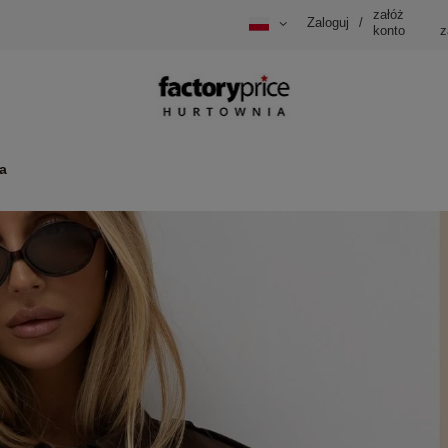
załóż
Zaloguj
/
konto
z
a