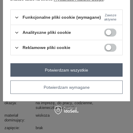
ZALOGUJ SIĘ I ZOBACZ CENĘ
Zawsze
Funkcjonalne pliki cookie (wymagane)
Masz pytanie? Chętnie pomożemy.
aktywne
Zadzwoń
+48 601 547 740
Zadaj pytanie
Analityczne pliki cookie
Kod produktu
RV-SK-7343.29X
Reklamowe pliki cookie
Marka
RUE PARIS
wzór
gładki
dominujący
Potwierdzam wszystkie
dekolt
serek / dekolt V
rękaw
długi rękaw
Potwierdzam wymagane
długość
mini
styl
casual
okazja
na imprezę
do pracy
codzienne
sukieneczka na wesele
materiał
wiskoza
dominujący
zapięcie
brak