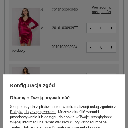
Powiadom o
S
2016103093960
dostępności
-
+
M
2016103093977
-
+
L
2016103093984
bordowy
-
+
M
2016103094004
Konfiguracja zgód
-
+
L
2016103094011
Dbamy o Twoją prywatność
Sklep korzysta z plików cookie w celu realizacji usług zgodnie z
czarny
Polityką dotyczącą cookies
. Możesz określić warunki
przechowywania lub dostępu do cookie w Twojej przeglądarce.
Więcej informacji na temat warunków i prywatności można
znaleźć także na stronie
Prywatność i warunki Google
.