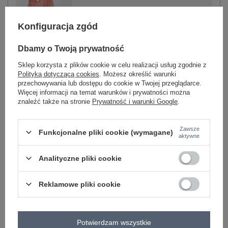
ciemny różowy
Konfiguracja zgód
Dbamy o Twoją prywatność
Sklep korzysta z plików cookie w celu realizacji usług zgodnie z
Polityką dotyczącą cookies
. Możesz określić warunki
-
+
XL
2016103108923
przechowywania lub dostępu do cookie w Twojej przeglądarce.
Więcej informacji na temat warunków i prywatności można
znaleźć także na stronie
Prywatność i warunki Google
.
jasny różowy
Zawsze
Funkcjonalne pliki cookie (wymagane)
aktywne
Zobacz wszystkie kolory (+3)
Analityczne pliki cookie
ZALOGUJ SIĘ I ZOBACZ CENĘ
Reklamowe pliki cookie
Masz pytanie? Chętnie pomożemy.
Potwierdzam wszystkie
Zadzwoń
+48 601 547 740
Zadaj pytanie