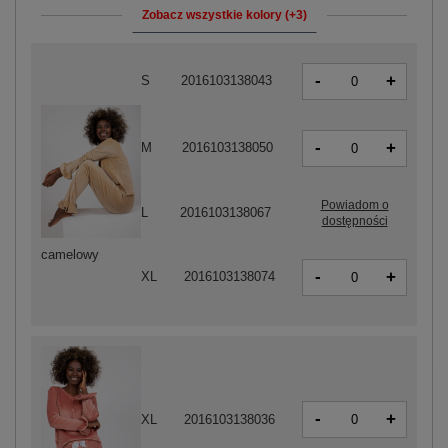
Zobacz wszystkie kolory (+3)
-
+
S
2016103138043
-
+
M
2016103138050
Powiadom o
L
2016103138067
dostępności
camelowy
-
+
XL
2016103138074
-
+
XL
2016103138036