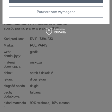
Camelowa piżama welurowa ze spodniami Camille
Potwierdzam wymagane
RUE PARIS
dodatki: kokardka
skład materiału: 90% wiskoza, 10% elastan
sposób prania: pranie w pralce w 30°C
Kod produktu
RV-PI-7394.23X
Marka
RUE PARIS
wzór
gładki
dominujący
materiał
wiskoza
dominujący
dekolt
serek / dekolt V
rękaw
długi rękaw
długość spodni
długie
cechy
falbana
dodatkowe
skład materiału
90% wiskoza
10% elastan