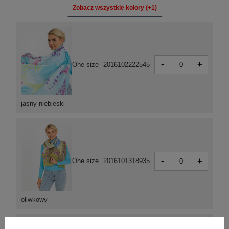
Zobacz wszystkie kolory (+1)
-
+
One size
2016102222545
jasny niebieski
-
+
One size
2016101318935
oliwkowy