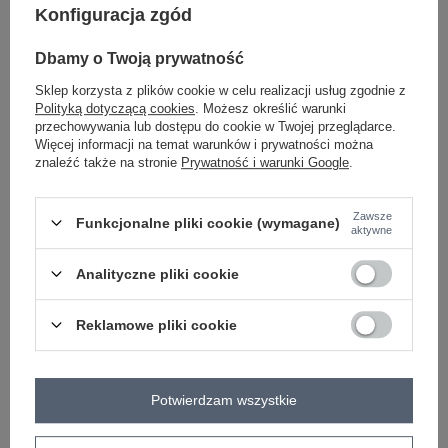
Konfiguracja zgód
-
+
One size
2016101318904
Dbamy o Twoją prywatność
Sklep korzysta z plików cookie w celu realizacji usług zgodnie z
Polityką dotyczącą cookies
. Możesz określić warunki
przechowywania lub dostępu do cookie w Twojej przeglądarce.
pomarańczowy
Więcej informacji na temat warunków i prywatności można
znaleźć także na stronie
Prywatność i warunki Google
.
Zawsze
Funkcjonalne pliki cookie (wymagane)
aktywne
-
+
One size
2016103268702
Analityczne pliki cookie
koralowy
Reklamowe pliki cookie
Zobacz wszystkie kolory (+1)
Potwierdzam wszystkie
ZALOGUJ SIĘ I ZOBACZ CENĘ