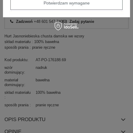
Potwierdzam wymagane
Masz pytanie? Chętnie pomożemy.
Zadzwoń
+48 601 547 740
Zadaj pytanie
Hurt Jasnoniebieska chusta damska we wzory
skład materiału : 100% bawełna
sposób prania : pranie ręczne
Kod produktu
AT-PO-176188.69
wzór
nadruk
dominujący
materiał
bawełna
dominujący
skład materiału
100% bawełna
sposób prania
pranie ręczne
OPIS PRODUKTU
OPINIE