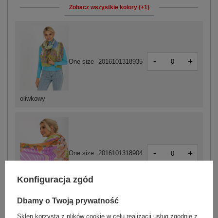
Zobacz wszystkie kolory (+1)
-
+
One size
2016101318935
oliwkowy
-
+
One size
2016101318904
Konfiguracja zgód
pomarańczowy
Dbamy o Twoją prywatność
Sklep korzysta z plików cookie w celu realizacji usług zgodnie z