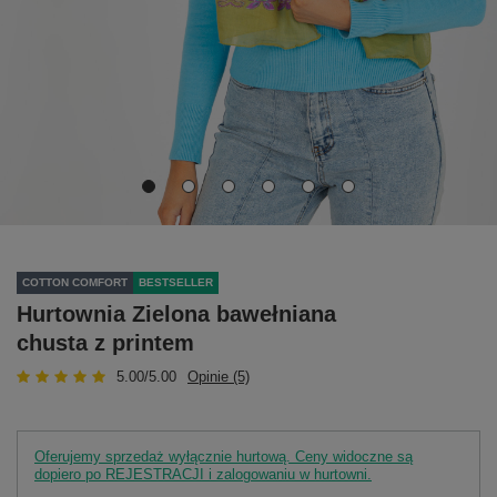
COTTON COMFORT
BESTSELLER
Hurtownia Zielona bawełniana
chusta z printem
5.00/5.00
Opinie (5)
Oferujemy sprzedaż wyłącznie hurtową. Ceny widoczne są
dopiero po REJESTRACJI i zalogowaniu w hurtowni.