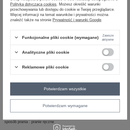
Polityką dotyczącą cookies
. Możesz określić warunki
przechowywania lub dostępu do cookie w Twojej przeglądarce.
Więcej informacji na temat warunków i prywatności można
-
+
One size
2016103268702
znaleźć także na stronie
Prywatność i warunki Google
.
Zawsze
Funkcjonalne pliki cookie (wymagane)
koralowy
aktywne
Analityczne pliki cookie
Zobacz wszystkie kolory (+1)
Reklamowe pliki cookie
ZALOGUJ SIĘ I ZOBACZ CENĘ
Potwierdzam wszystkie
Masz pytanie? Chętnie pomożemy.
Zadzwoń
+48 601 547 740
Zadaj pytanie
Potwierdzam wymagane
Hurtownia Zielona bawełniana chusta z printem
skład materiału : 100% bawełna
sposób prania : pranie ręczne