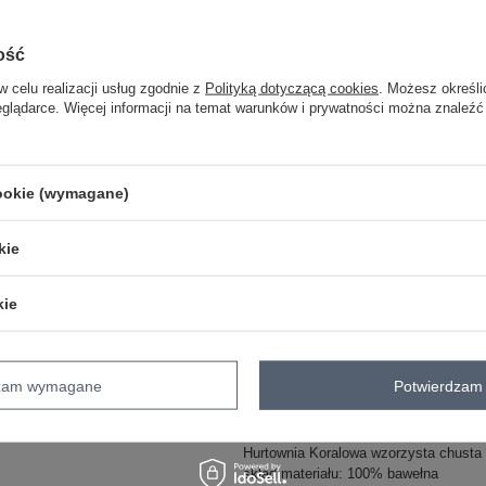
ość
w celu realizacji usług zgodnie z
Polityką dotyczącą cookies
. Możesz określi
One size
eglądarce. Więcej informacji na temat warunków i prywatności można znaleźć
pomarańczowy
cookie (wymagane)
kie
kie
ZA
Masz pytanie? Chętnie pomożem
dzam wymagane
Potwierdzam 
Zadzwoń
+48 601 547 740
Hurtownia Koralowa wzorzysta chusta 
skład materiału: 100% bawełna