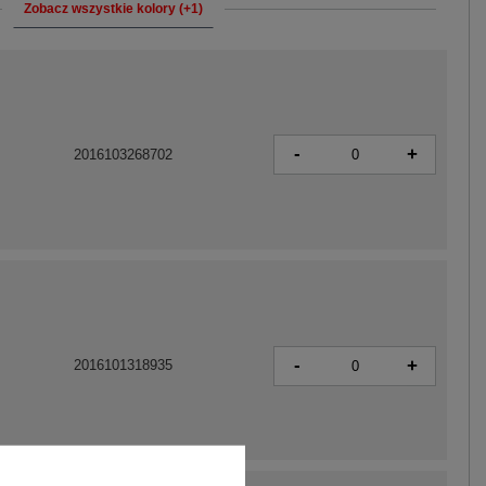
Zobacz wszystkie kolory (+1)
-
+
2016103268702
-
+
2016101318935