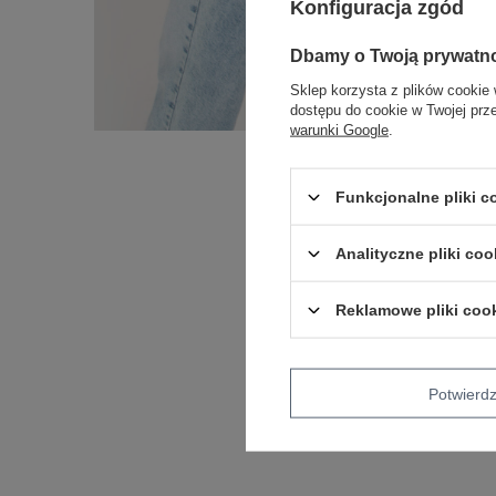
Konfiguracja zgód
Dbamy o Twoją prywatn
Sklep korzysta z plików cookie 
dostępu do cookie w Twojej prz
warunki Google
.
Funkcjonalne pliki 
Analityczne pliki coo
Reklamowe pliki coo
Potwier