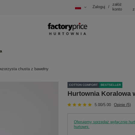
załóż
Zaloguj
/
konto
z
a
wzorzysta chusta z bawełny
COTTON COMFORT
BESTSELLER
Hurtownia Koralowa w
5.00/5.00
Opinie (5)
Oferujemy sprzedaż wyłącznie hu
hurtowni.