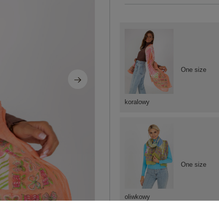
One size
koralowy
One size
oliwkowy