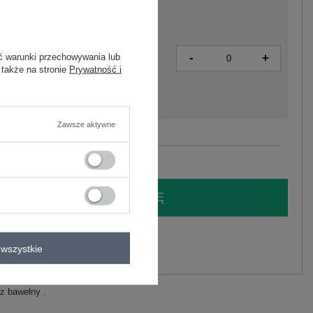
-
ć warunki przechowywania lub
+
2016101318904
 także na stronie
Prywatność i
Zawsze aktywne
Zobacz wszystkie kolory (+1)
LOGUJ SIĘ I ZOBACZ CENĘ
y.
wszystkie
Zadaj pytanie
z bawełny .