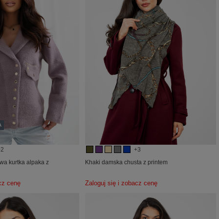
A
+2
+3
wa kurtka alpaka z
Khaki damska chusta z printem
acz cenę
Zaloguj się i zobacz cenę