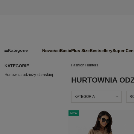
Kategorie
Nowości
Basic
Plus Size
Bestsellery
Super Cen
Fashion Hunters
KATEGORIE
Hurtownia odzieży damskiej
HURTOWNIA ODZ
KATEGORIA
R
NEW