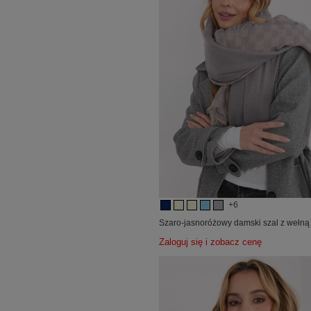
+6
Szaro-jasnoróżowy damski szal z wełną
Zaloguj się i zobacz cenę