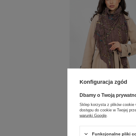
Konfiguracja zgód
Dbamy o Twoją prywatn
+3
Ciemnofioletowa damska chusta z nadr
Sklep korzysta z plików cookie 
dostępu do cookie w Twojej prz
Zaloguj się i zobacz cenę
warunki Google
.
Funkcjonalne pliki 