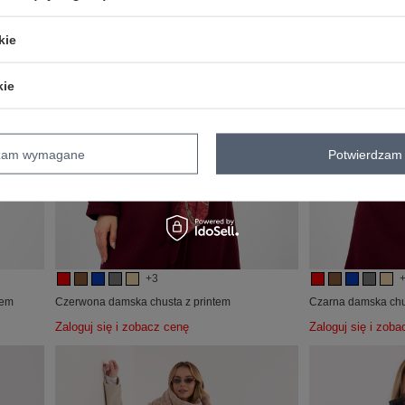
kie
kie
dzam wymagane
Potwierdzam 
+3
tem
Czerwona damska chusta z printem
Czarna damska chu
Zaloguj się i zobacz cenę
Zaloguj się i zob