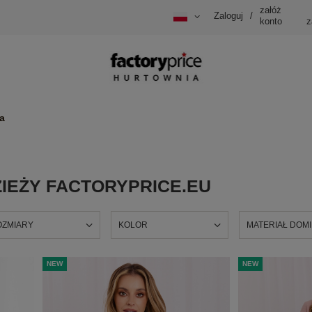
załóż
Zaloguj
/
konto
z
a
IEŻY FACTORYPRICE.EU
OZMIARY
KOLOR
MATERIAŁ DOM
NEW
NEW