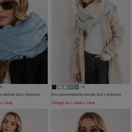
+6
+6
u damski szal z frędzlami
Ecru-jasnoniebieski damski szal z frędzlami
acz cenę
Zaloguj się i zobacz cenę