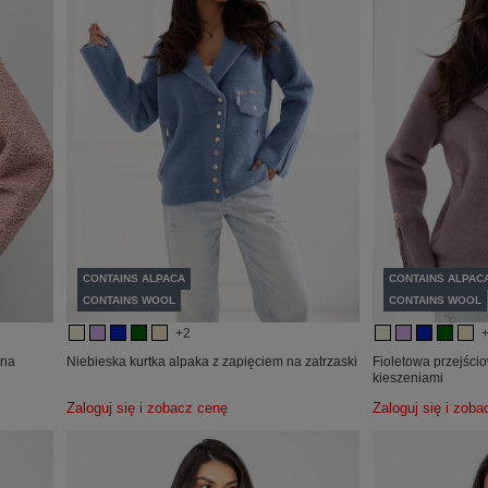
CONTAINS ALPACA
CONTAINS ALPAC
CONTAINS WOOL
CONTAINS WOOL
+2
 na
Niebieska kurtka alpaka z zapięciem na zatrzaski
Fioletowa przejścio
kieszeniami
Zaloguj się i zobacz cenę
Zaloguj się i zob