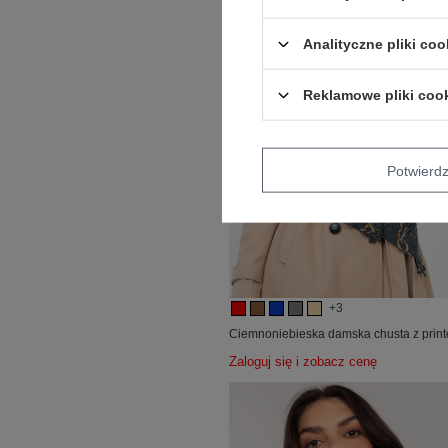
Analityczne pliki coo
Reklamowe pliki coo
Potwier
+3
Ciemnoniebieska damska chusta z prin
Zaloguj się i zobacz cenę