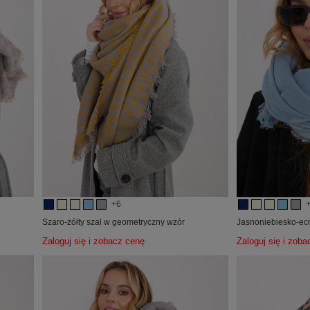
+6
Szaro-żółty szal w geometryczny wzór
Jasnoniebiesko-ecr
Zaloguj się i zobacz cenę
Zaloguj się i zob