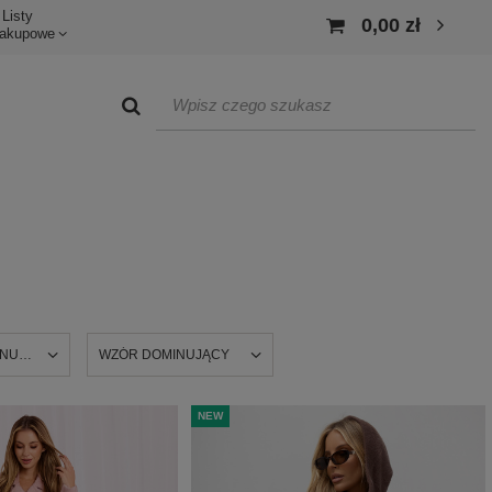
Listy
0,00 zł
akupowe
INUJĄCY
WZÓR DOMINUJĄCY
NEW