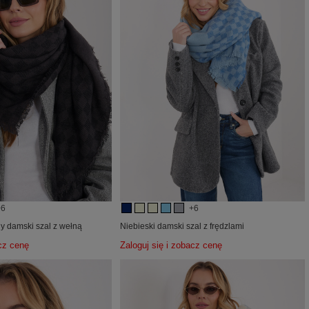
+6
+6
y damski szal z wełną
Niebieski damski szal z frędzlami
acz cenę
Zaloguj się i zobacz cenę