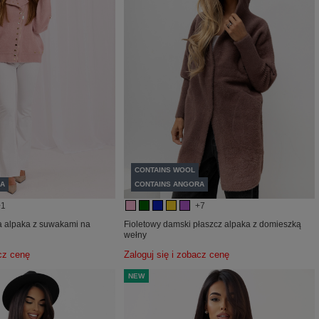
CONTAINS WOOL
A
CONTAINS ANGORA
+1
+7
a alpaka z suwakami na
Fioletowy damski płaszcz alpaka z domieszką
wełny
acz cenę
Zaloguj się i zobacz cenę
NEW