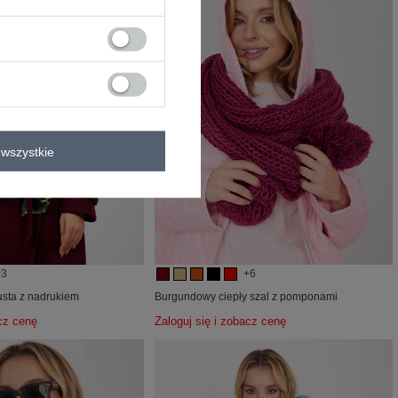
wszystkie
+3
+6
sta z nadrukiem
Burgundowy ciepły szal z pomponami
acz cenę
Zaloguj się i zobacz cenę