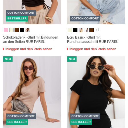
COTTON COMFORT
BESTSELLER
COTTON COMFORT
+1
Schokoladen-T-Shirt mit Bindungen
Ecru Basic-T-Shirt mit
an den Seiten RUE PARIS.
Rundhalsausschnitt RUE PARIS.
Einloggen und den Preis sehen
Einloggen und den Preis sehen
NEU
NEU
COTTON COMFORT
COTTON COMFORT
BESTSELLER
BESTSELLER