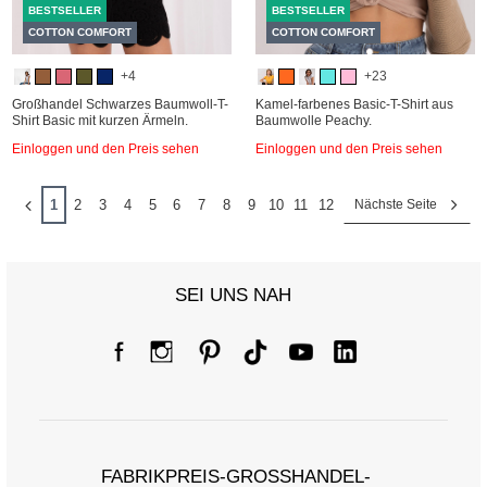
BESTSELLER
BESTSELLER
COTTON COMFORT
COTTON COMFORT
+4
+23
Großhandel Schwarzes Baumwoll-T-
Kamel-farbenes Basic-T-Shirt aus
Shirt Basic mit kurzen Ärmeln.
Baumwolle Peachy.
Einloggen und den Preis sehen
Einloggen und den Preis sehen
1
2
3
4
5
6
7
8
9
10
11
12
Nächste Seite
SEI UNS NAH
FABRIKPREIS-GROSSHANDEL-K