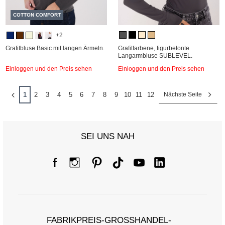
COTTON COMFORT
+2
Grafitbluse Basic mit langen Ärmeln.
Grafitfarbene, figurbetonte
Langarmbluse SUBLEVEL.
Einloggen und den Preis sehen
Einloggen und den Preis sehen
1
2
3
4
5
6
7
8
9
10
11
12
Nächste Seite
SEI UNS NAH
FABRIKPREIS-GROSSHANDEL-K