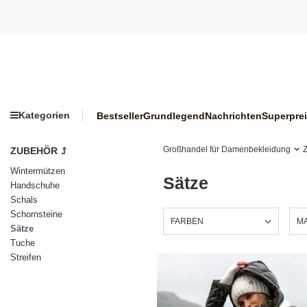
Kategorien
Bestseller
Grundlegend
Nachrichten
Superpre
Großhandel für Damenbekleidung
ZUBEHÖR
Wintermützen
Sätze
Handschuhe
Schals
Schornsteine
FARBEN
M
Sätze
Tuche
Streifen