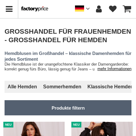
GROSSHANDEL FÜR FRAUENHEMDEN
- GROSSHANDEL FÜR HEMDEN
Hemdblusen im Großhandel – klassische Damenhemden für
jedes Sortiment
Die Hemdbluse ist der unangefochtene Klassiker der Damengarderobe:
mehr Informationen
korrekt genug fürs Büro, lässig genug für Jeans – und seit Jahren
konstant gefragt. In unserem Großhandel finden Sie
klassische weiße
Hemdblusen, Oversize-Hemden im Boyfriend-Stil, Leinen- und
Musselin-Modelle sowie karierte und gestreifte Varianten
– auch in
Alle Hemden
Sommerhemden
Klassische Hemden
großen Größen. Bestellen Sie
ab 1 Stück pro Modell ohne
Mindestbestellwert
.
Produkte filtern
NEU
NEU