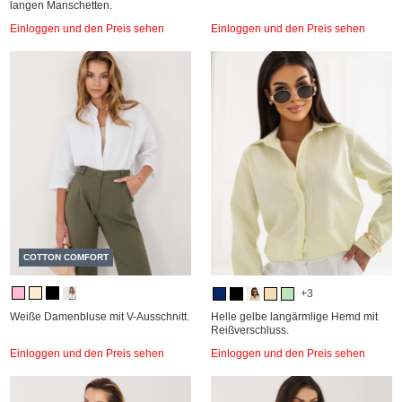
langen Manschetten.
Einloggen und den Preis sehen
Einloggen und den Preis sehen
COTTON COMFORT
+3
Weiße Damenbluse mit V-Ausschnitt.
Helle gelbe langärmlige Hemd mit
Reißverschluss.
Einloggen und den Preis sehen
Einloggen und den Preis sehen