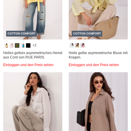
COTTON COMFORT
COTTON COMFORT
+2
Helles gelbes asymmetrisches Hemd
Helle gelbe asymmetrische Bluse mit
aus Cord von RUE PARIS.
Kragen.
Einloggen und den Preis sehen
Einloggen und den Preis sehen