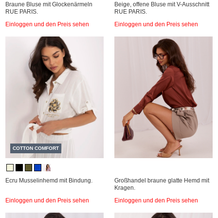
Braune Bluse mit Glockenärmeln
Beige, offene Bluse mit V-Ausschnitt
RUE PARIS.
RUE PARIS.
Einloggen und den Preis sehen
Einloggen und den Preis sehen
COTTON COMFORT
Ecru Musselinhemd mit Bindung.
Großhandel braune glatte Hemd mit
Kragen.
Einloggen und den Preis sehen
Einloggen und den Preis sehen