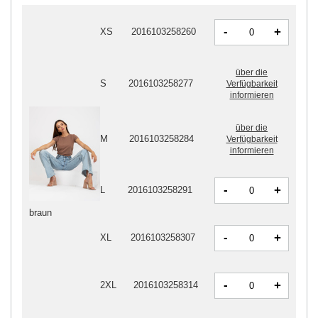
-
+
XS
2016103258260
über die
S
2016103258277
Verfügbarkeit
informieren
über die
M
2016103258284
Verfügbarkeit
informieren
-
+
L
2016103258291
braun
-
+
XL
2016103258307
-
+
2XL
2016103258314