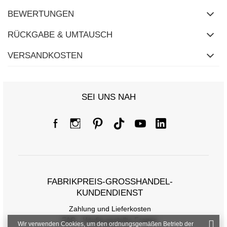
BEWERTUNGEN
RÜCKGABE & UMTAUSCH
VERSANDKOSTEN
SEI UNS NAH
FABRIKPREIS-GROSSHANDEL-K
Größentabelle
UNDENDIENST
Maße flach gemessen (+/- 1cm)
Zahlung und Lieferkosten
FAQ - Häufig gestellte Fragen
Größe
XS
S
M
L
XL
2XL
Wir verwenden Cookies, um den ordnungsgemäßen Betrieb der