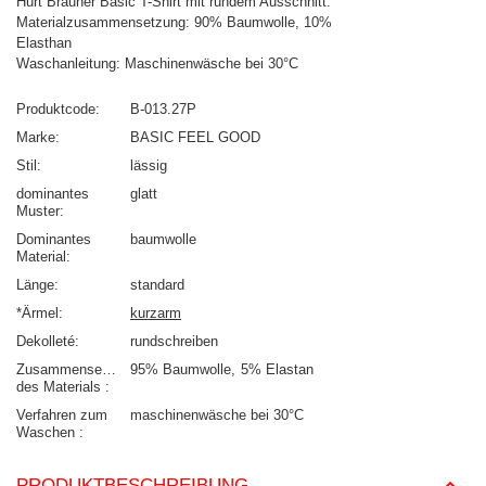
Hurt Brauner Basic T-Shirt mit rundem Ausschnitt.
Materialzusammensetzung: 90% Baumwolle, 10%
Elasthan
Waschanleitung: Maschinenwäsche bei 30°C
Produktcode
B-013.27P
Marke
BASIC FEEL GOOD
Stil
lässig
dominantes
glatt
Muster
Dominantes
baumwolle
Material
Länge
standard
*Ärmel
kurzarm
Dekolleté
rundschreiben
Zusammensetzung
95% Baumwolle
5% Elastan
des Materials
Verfahren zum
maschinenwäsche bei 30°C
Waschen
PRODUKTBESCHREIBUNG