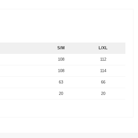
S/M
L/XL
108
112
108
114
63
66
20
20