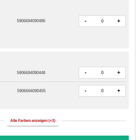
-
+
5906694090486
-
+
5906694090448
-
+
5906694090455
Alle Farben anzeigen (+3)