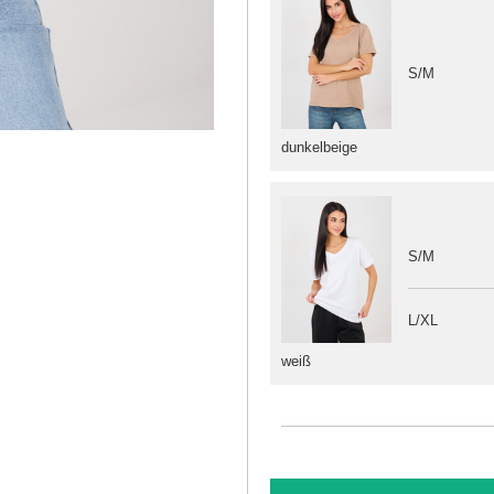
S/M
dunkelbeige
S/M
L/XL
weiß