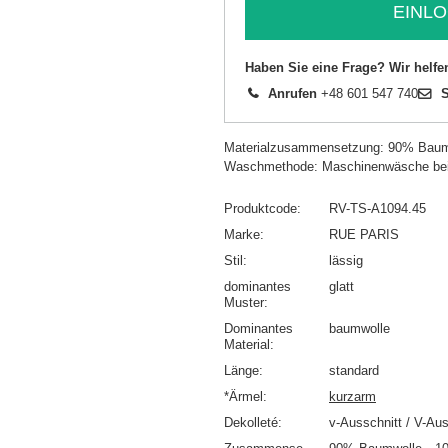
EINLO
Haben Sie eine Frage? Wir helfe
Anrufen
+48 601 547 740
S
Materialzusammensetzung: 90% Baum
Waschmethode: Maschinenwäsche be
Produktcode
RV-TS-A1094.45
Marke
RUE PARIS
Stil
lässig
dominantes
glatt
Muster
Dominantes
baumwolle
Material
Länge
standard
*Ärmel
kurzarm
Dekolleté
v-Ausschnitt / V-Aus