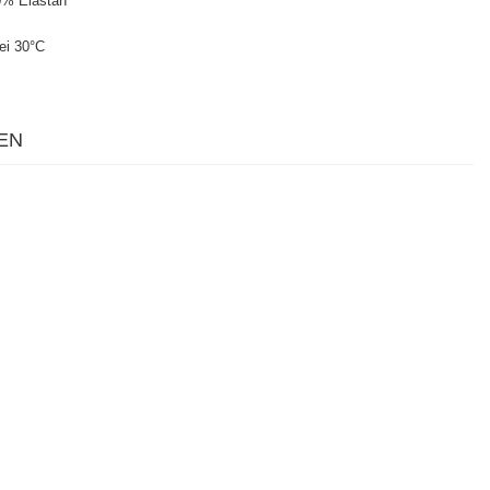
0% Elastan
ei 30°C
EN