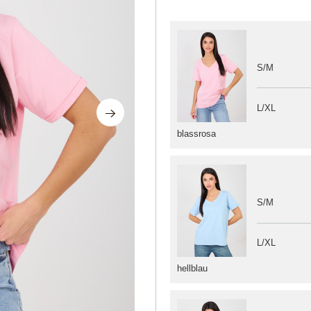
S/M
L/XL
blassrosa
S/M
L/XL
hellblau