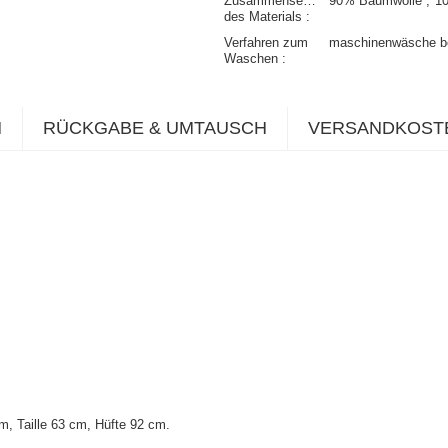
Zusammensetzung
90% Baumwolle
1
des Materials
Verfahren zum
maschinenwäsche b
Waschen
N
RÜCKGABE & UMTAUSCH
VERSANDKOST
m, Taille 63 cm, Hüfte 92 cm
.