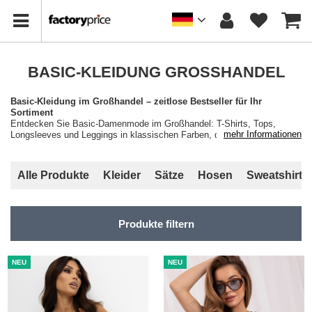
BASIC-KLEIDUNG GROSSHANDEL
Basic-Kleidung im Großhandel – zeitlose Bestseller für Ihr
Sortiment
Entdecken Sie Basic-Damenmode im Großhandel: T-Shirts, Tops,
mehr Informationen
Longsleeves und Leggings in klassischen Farben, die sich das ganze
Jahr über verkaufen. Bestellen Sie ab 1 Stück pro Modell – ohne
Mindestbestellwert, mit Versand innerhalb von 24 Stunden. Registrieren
Sie sich kostenlos und sichern Sie sich B2B-Preise für Ihre Boutique
Alle Produkte
Kleider
Sätze
Hosen
Sweatshirts
oder Ihren Online-Shop.
Produkte filtern
NEU
NEU