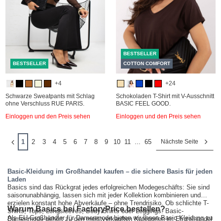
BESTSELLER
BESTSELLER
COTTON COMFORT
+4
+24
Schwarze Sweatpants mit Schlag
Schokoladen T-Shirt mit V-Ausschnitt
ohne Verschluss RUE PARIS.
BASIC FEEL GOOD.
Einloggen und den Preis sehen
Einloggen und den Preis sehen
1
2
3
4
5
6
7
8
9
10
11
...
65
Nächste Seite
Basic-Kleidung im Großhandel kaufen – die sichere Basis für jeden
Laden
Basics sind das Rückgrat jedes erfolgreichen Modegeschäfts: Sie sind
saisonunabhängig, lassen sich mit jeder Kollektion kombinieren und
erzielen konstant hohe Abverkäufe – ohne Trendrisiko. Ob schlichte T-
Warum Basics bei FactoryPrice bestellen?
Shirts, Tops, Longsleeves, Body-Shirts oder Leggings: Basic-
Als EU-Großhändler für Damenmode bieten wir Ihnen Basic-Kleidung zu
Damenmode gehört zu den meistverkauften Kategorien im Einzelhandel