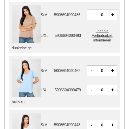
-
+
S/M
5906694090486
über die
L/XL
5906694090493
Verfügbarkeit
informieren
dunkelbeige
-
+
S/M
5906694090462
-
+
L/XL
5906694090479
hellblau
-
+
S/M
5906694090448