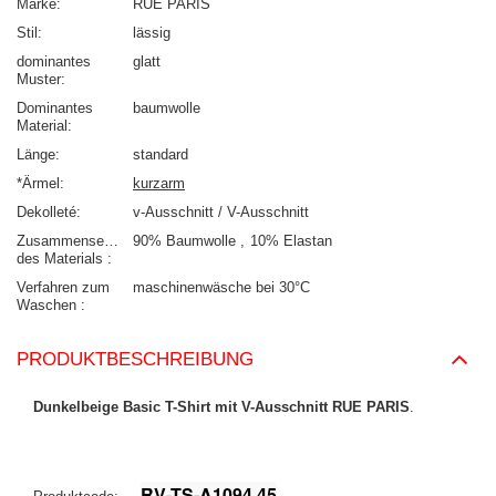
Marke
RUE PARIS
Stil
lässig
dominantes
glatt
Muster
Dominantes
baumwolle
Material
Länge
standard
*Ärmel
kurzarm
Dekolleté
v-Ausschnitt / V-Ausschnitt
Zusammensetzung
90% Baumwolle
10% Elastan
des Materials
Verfahren zum
maschinenwäsche bei 30°C
Waschen
PRODUKTBESCHREIBUNG
Dunkelbeige Basic T-Shirt mit V-Ausschnitt RUE PARIS
.
RV-TS-A1094.45