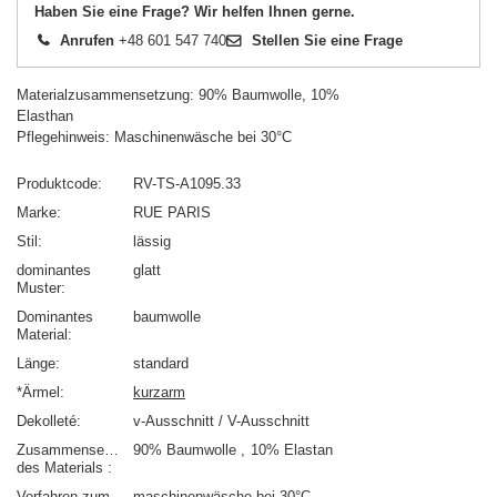
Haben Sie eine Frage? Wir helfen Ihnen gerne.
Anrufen
+48 601 547 740
Stellen Sie eine Frage
Materialzusammensetzung: 90% Baumwolle, 10%
Elasthan
Pflegehinweis: Maschinenwäsche bei 30°C
Produktcode
RV-TS-A1095.33
Marke
RUE PARIS
Stil
lässig
dominantes
glatt
Muster
Dominantes
baumwolle
Material
Länge
standard
*Ärmel
kurzarm
Dekolleté
v-Ausschnitt / V-Ausschnitt
Zusammensetzung
90% Baumwolle
10% Elastan
des Materials
Verfahren zum
maschinenwäsche bei 30°C