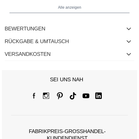
Alle anzeigen
BEWERTUNGEN
RÜCKGABE & UMTAUSCH
VERSANDKOSTEN
SEI UNS NAH
Größentabelle
Maße flach gemessen (+/- 1 cm)
Größe
S/M
L/XL
[A] Brustumfang
94
100
FABRIKPREIS-GROSSHANDEL-K
[C] Hüftumfang
100
104
UNDENDIENST