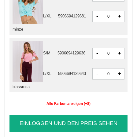
-
+
L/XL
5906694129681
minze
-
+
S/M
5906694129636
-
+
L/XL
5906694129643
blassrosa
Alle Farben anzeigen (+8)
EINLOGGEN UND DEN PREIS SEHEN