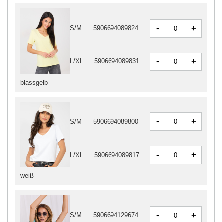
-
+
S/M
5906694089824
-
+
L/XL
5906694089831
blassgelb
-
+
S/M
5906694089800
-
+
L/XL
5906694089817
weiß
-
+
S/M
5906694129674